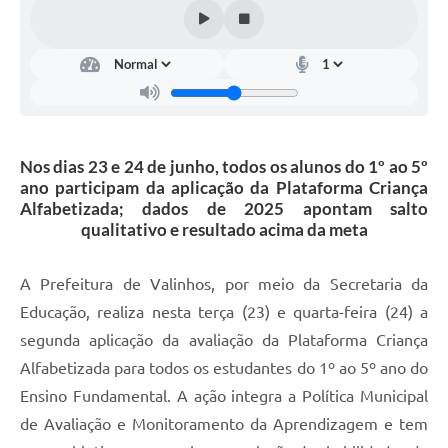
Arquivos para Download
Carta de Serviços
Turismo
Obras
Nos dias 23 e 24 de junho, todos os alunos do 1º ao 5º
Galeria de Vídeos
ano participam da aplicação da Plataforma Criança
Conselhos Municipais
Alfabetizada; dados de 2025 apontam salto
qualitativo e resultado acima da meta
Projetos
Contas Públicas
A Prefeitura de Valinhos, por meio da Secretaria da
Educação, realiza nesta terça (23) e quarta-feira (24) a
Editais
segunda aplicação da avaliação da Plataforma Criança
Links
Alfabetizada para todos os estudantes do 1º ao 5º ano do
Ensino Fundamental. A ação integra a Política Municipal
Serviços Online
de Avaliação e Monitoramento da Aprendizagem e tem
Telefones Úteis