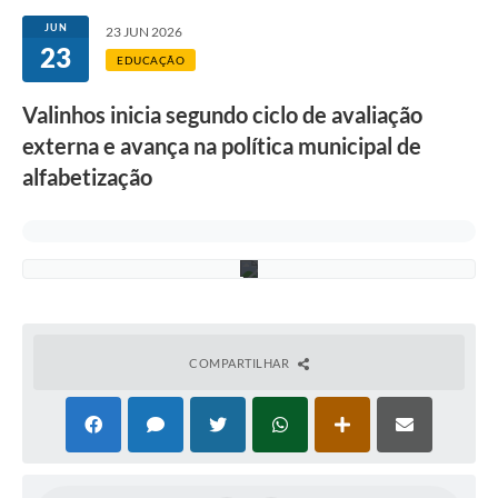
o
Secretarias
n
JUN
23 JUN 2026
g
23
o
Atos Oficiais
EDUCAÇÃO
d
o
Legislação
Valinhos inicia segundo ciclo de avaliação
a
n
externa e avança na política municipal de
Transparência
o
l
alfabetização
e
Programa Famílias Fortes
t
i
Notícias
v
o
Contratação de estagiário - estudante de Direito -
Procuradoria do Município de Valinhos
Vagas de emprego no PAT Valinhos
COMPARTILHAR
Contratos
Galeria de Fotos
Audiências Públicas