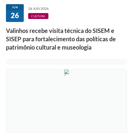
Secretarias
JUN
26 JUN 2026
26
Atos Oficiais
CULTURA
Legislação
Valinhos recebe visita técnica do SISEM e
SISEP para fortalecimento das políticas de
Transparência
patrimônio cultural e museologia
Programa Famílias Fortes
Notícias
Contratação de estagiário - estudante de Direito -
Procuradoria do Município de Valinhos
Vagas de emprego no PAT Valinhos
Contratos
Galeria de Fotos
Audiências Públicas