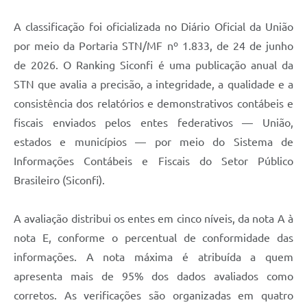
A Prefeitura
A classificação foi oficializada no Diário Oficial da União
por meio da Portaria STN/MF nº 1.833, de 24 de junho
Enquete
de 2026. O Ranking Siconfi é uma publicação anual da
Jornal
STN que avalia a precisão, a integridade, a qualidade e a
Agenda
consistência dos relatórios e demonstrativos contábeis e
fiscais enviados pelos entes federativos — União,
SIC
estados e municípios — por meio do Sistema de
Contato
Informações Contábeis e Fiscais do Setor Público
Brasileiro (Siconfi).
A avaliação distribui os entes em cinco níveis, da nota A à
nota E, conforme o percentual de conformidade das
informações. A nota máxima é atribuída a quem
apresenta mais de 95% dos dados avaliados como
corretos. As verificações são organizadas em quatro