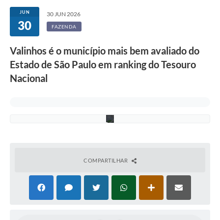
C
Secretarias
o
JUN
30 JUN 2026
n
30
t
Atos Oficiais
FAZENDA
á
b
Legislação
Valinhos é o município mais bem avaliado do
i
l
Estado de São Paulo em ranking do Tesouro
Transparência
e
F
Nacional
i
Programa Famílias Fortes
s
c
Notícias
a
l
Contratação de estagiário - estudante de Direito -
Procuradoria do Município de Valinhos
Vagas de emprego no PAT Valinhos
COMPARTILHAR
Contratos
Galeria de Fotos
Audiências Públicas