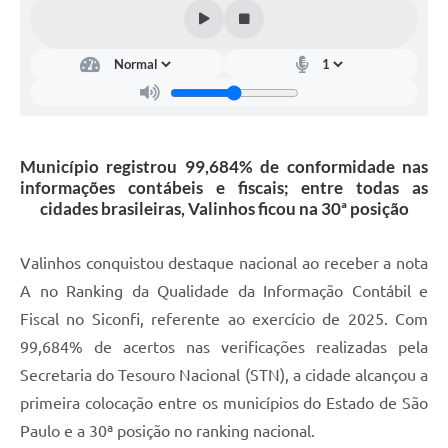
Arquivos para Download
Carta de Serviços
Turismo
Obras
Município registrou 99,684% de conformidade nas
Galeria de Vídeos
informações contábeis e fiscais; entre todas as
Conselhos Municipais
cidades brasileiras, Valinhos ficou na 30ª posição
Projetos
Valinhos conquistou destaque nacional ao receber a nota
Contas Públicas
A no Ranking da Qualidade da Informação Contábil e
Fiscal no Siconfi, referente ao exercício de 2025. Com
Editais
99,684% de acertos nas verificações realizadas pela
Links
Secretaria do Tesouro Nacional (STN), a cidade alcançou a
Serviços Online
primeira colocação entre os municípios do Estado de São
Paulo e a 30ª posição no ranking nacional.
Telefones Úteis