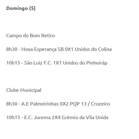
Domingo (5)
A Prefeitura
Enquete
Jornal
Campo do Bom Retiro
Agenda
8h30 - Nova Esperança SB 0X1 Unidos do Colina
SIC
10h15 - São Luiz F.C. 1X1 Unidos do Pinheirãp
Contato
Clube Municipal
8h30 - A.E Palmeirinhas 0X2 PQP 13 / Cruzeiro
10h15 - E.C. Jurema 2X4 Grêmio da Vila Unida