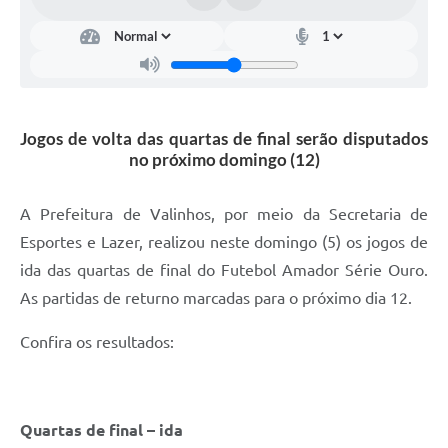
Arquivos para Download
Carta de Serviços
Turismo
Obras
Jogos de volta das quartas de final serão disputados
no próximo domingo (12)
Galeria de Vídeos
Conselhos Municipais
A Prefeitura de Valinhos, por meio da Secretaria de
Esportes e Lazer, realizou neste domingo (5) os jogos de
Projetos
ida das quartas de final do Futebol Amador Série Ouro.
Contas Públicas
As partidas de returno marcadas para o próximo dia 12.
Editais
Confira os resultados:
Links
Serviços Online
Quartas de final – ida
Telefones Úteis