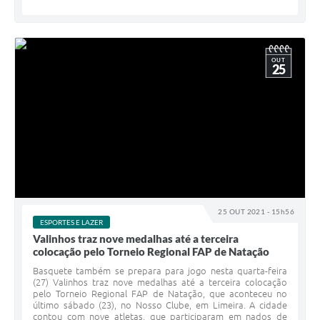
OUT
25
25 OUT 2021 - 15h56
ESPORTES E LAZER
Valinhos traz nove medalhas até a terceira
colocação pelo Torneio Regional FAP de Natação
Basquete também se prepara para jogo nesta quarta-feira
(27) Valinhos traz nove medalhas até a terceira colocação
pelo Torneio Regional FAP de Natação, que aconteceu no
último sábado (23), no Nosso Clube, em Limeira. A cidade
contou com nove atletas, que participaram em nados de