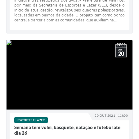
Iniciativa traz resultados positivos A Prefeitura de Valinhos,
por meio da Secretaria de Esportes e Lazer (SEL), desde o
início da atual gestão, revitalizou seis quadras poliesportivas,
localizadas em bairros da cidade. O projeto tem como ponto
central a parceria com as comunidades, que auxiliam na...
OUT
20
20 OUT 2021 - 11h00
ESPORTES E LAZER
Semana tem vôlei, basquete, natação e futebol até
dia 26