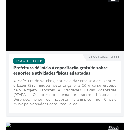
05 OUT 2021 - 16h56
ESPORTES E LAZER
Prefeitura dá início à capacitação gratuita sobre
esportes e atividades físicas adaptadas
A Prefeitura de Valinhos, por meio da Secretaria de Esportes
e Lazer (SEL), iniciou nesta terça-feira (5) o curso gratuito
pelo Projeto Esportes e Atividades Físicas Adaptadas
(PEAFA). O primeiro tema é sobre História e
Desenvolvimento do Esporte Paralímpico, no Ginásio
Municipal Vereador Pedro Ezequiel da...