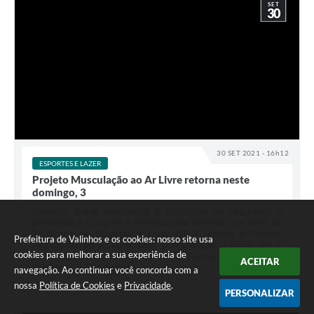
SET
30
30 SET 2021 - 16h12
ESPORTES E LAZER
Projeto Musculação ao Ar Livre retorna neste
domingo, 3
Encontro prevê obediência à protocolo de segurança e
prevenção à Covid-19 A Prefeitura de Valinhos, por meio da
Secretaria de Esportes e Lazer (SEL), retoma o Projeto
Prefeitura de Valinhos e os cookies: nosso site usa
Musculação ao Ar Livre. Com concentração a partir das 7
cookies para melhorar a sua experiência de
horas, haverá caminhada no CLT e Parque dos Lagos no
ACEITAR
domingo (3). O início está...
navegação. Ao continuar você concorda com a
nossa
Política de Cookies
e
Privacidade
.
PERSONALIZAR