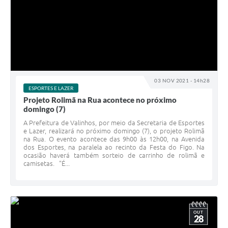
03 NOV 2021 - 14h28
ESPORTES E LAZER
Projeto Rolimã na Rua acontece no próximo
domingo (7)
A Prefeitura de Valinhos, por meio da Secretaria de Esportes
e Lazer, realizará no próximo domingo (7), o projeto Rolimã
na Rua. O evento acontece das 9h00 às 12h00, na Avenida
dos Esportes, na paralela ao recinto da Festa do Figo. Na
ocasião haverá também sorteio de carrinho de rolimã e
camisetas. "É...
OUT
28