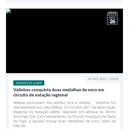
OUT
26
26 OUT 2021 - 11h26
ESPORTES E LAZER
Valinhos conquista duas medalhas de ouro em
circuito de natação regional
Atletas participam dos estilos livre e medley Valinhos foi
representada por dez atletas no Circuito 2021 da Associação
Regional de Natação (ARN), realizado em Atibaia, no último
domingo (24). Com treinamento na Piscina Municipal da Festa
do Figo, a equipe trouxe duas medalhas de ouro, além de
três de...