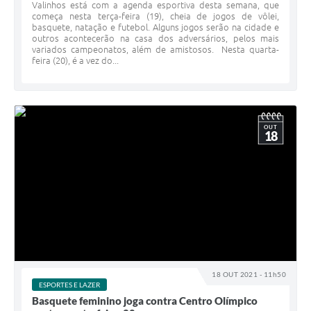
Valinhos está com a agenda esportiva desta semana, que
começa nesta terça-feira (19), cheia de jogos de vôlei,
basquete, natação e futebol. Alguns jogos serão na cidade e
outros acontecerão na casa dos adversários, pelos mais
variados campeonatos, além de amistosos. Nesta quarta-
feira (20), é a vez do...
OUT
18
18 OUT 2021 - 11h50
ESPORTES E LAZER
Basquete feminino joga contra Centro Olímpico