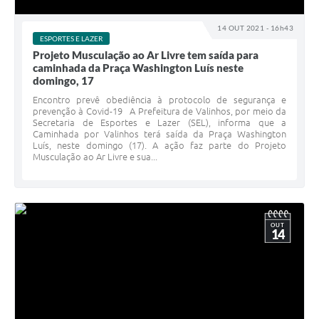
14 OUT 2021 - 16h43
ESPORTES E LAZER
Projeto Musculação ao Ar Livre tem saída para
caminhada da Praça Washington Luís neste
domingo, 17
Encontro prevê obediência à protocolo de segurança e
prevenção à Covid-19 A Prefeitura de Valinhos, por meio da
Secretaria de Esportes e Lazer (SEL), informa que a
Caminhada por Valinhos terá saída da Praça Washington
Luís, neste domingo (17). A ação faz parte do Projeto
Musculação ao Ar Livre e sua...
OUT
14