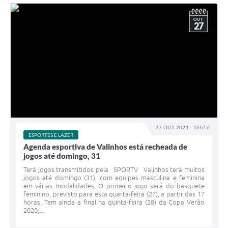
OUT
27
27 OUT 2021 - 16h16
ESPORTES E LAZER
Agenda esportiva de Valinhos está recheada de
jogos até domingo, 31
Terá jogos transmitidos pela SPORTV Valinhos terá muitos
jogos até domingo (31), com equipes masculina e feminina
em várias modalidades. O primeiro jogo será do basquete
feminino, previsto para esta quarta-feira (27), a partir das 17
horas. Tem ainda a final na quinta-feira (28) da Copa Verão
2020,...