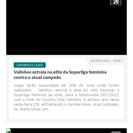
28
28 OUT 2021 - 15h07
ESPORTES E LAZER
Valinhos estreia na elite da Superliga feminina
contra o atual campeão
Jogos terão capacidade de 20% do local onde forem
realizados Valinhos retorna à elite do volei nacional, a
Superliga feminina de vôlei, para a temporada 2021/2022,
com o time do Country Club Valinhos. A estreia será nesta
sexta-feira (29), enfrentando o Itambé Minas, atual campeão,
na Arena Minas, em...