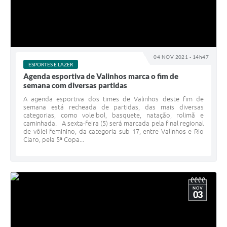
04 NOV 2021 - 14h47
ESPORTES E LAZER
Agenda esportiva de Valinhos marca o fim de
semana com diversas partidas
A agenda esportiva dos times de Valinhos deste fim de
semana está recheada de partidas, das mais diversas
categorias, como voleibol, basquete, natação, rolimã e
caminhada. A sexta-feira (5) será marcada pela final regional
de vôlei feminino, da categoria sub 17, entre Valinhos e Rio
Claro, pela 5ª Copa...
NOV
03