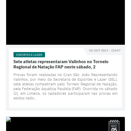
06 OUT 2021 - 13h47
ESPORTES E LAZER
Sete atletas representaram Valinhos no Torneio
Regional de Natação FAP neste sábado, 2
Provas foram realizadas no Gran São João Representando
Valinhos, por meio da Secretaria de Esportes e Lazer (SEL),
sete atletas competiram pelo Torneio Regional de Natação,
pela Federação Aquática Paulista (FAP). Ocorrida no sábado
(2), em Limeira, os nadadores participaram nas provas em
estilos nado...
OUT
05