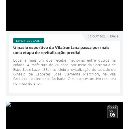
13 OUT 2021 - 15h18
ESPORTES E LAZER
Ginásio esportivo da Vila Santana passa por mais
uma etapa de revitalização predial
Local é mais um que recebe melhorias entre outros na
cidade A Prefeitura de Valinhos, por meio da Secretaria de
Esportes e Lazer (SEL), concluiu a revitalização do telhado do
Ginásio de Esportes José Clemente Marchiori, na Vila
Santana, incluindo sua fachada. O espaço esportivo recebeu
no início do ano...
OUT
06