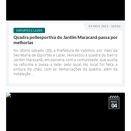
04 NOV 2021 - 16h56
ESPORTES E LAZER
Quadra poliesportiva do Jardim Maracanã passa por
melhorias
No último sábado (30), a Prefeitura de Valinhos, por meio da
Secretaria de Esportes e Lazer, revitalizou a quadra do bairro
Jardim Maracanã, em parceria com a comunidade, que auxilia
na reforma e passa a zelar pelo local. No local foi feita a
pintura do chão, com as demarcações da quadra, além da
instalação...
NOV
04