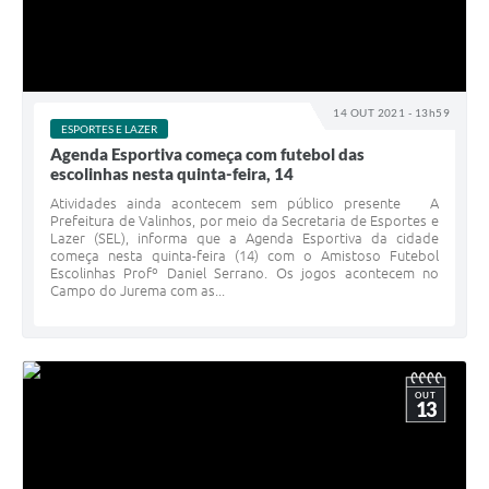
14 OUT 2021 - 13h59
ESPORTES E LAZER
Agenda Esportiva começa com futebol das
escolinhas nesta quinta-feira, 14
Atividades ainda acontecem sem público presente A
Prefeitura de Valinhos, por meio da Secretaria de Esportes e
Lazer (SEL), informa que a Agenda Esportiva da cidade
começa nesta quinta-feira (14) com o Amistoso Futebol
Escolinhas Profº Daniel Serrano. Os jogos acontecem no
Campo do Jurema com as...
OUT
13