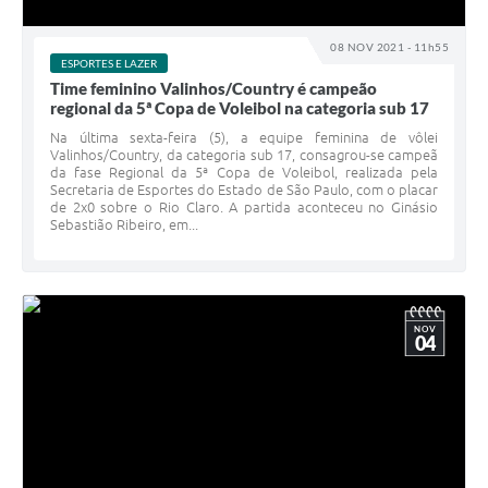
A Prefeitura
08 NOV 2021 - 11h55
ESPORTES E LAZER
Enquete
Time feminino Valinhos/Country é campeão
regional da 5ª Copa de Voleibol na categoria sub 17
Jornal
Na última sexta-feira (5), a equipe feminina de vôlei
Valinhos/Country, da categoria sub 17, consagrou-se campeã
Agenda
da fase Regional da 5ª Copa de Voleibol, realizada pela
Secretaria de Esportes do Estado de São Paulo, com o placar
SIC
de 2x0 sobre o Rio Claro. A partida aconteceu no Ginásio
Sebastião Ribeiro, em...
Contato
NOV
04