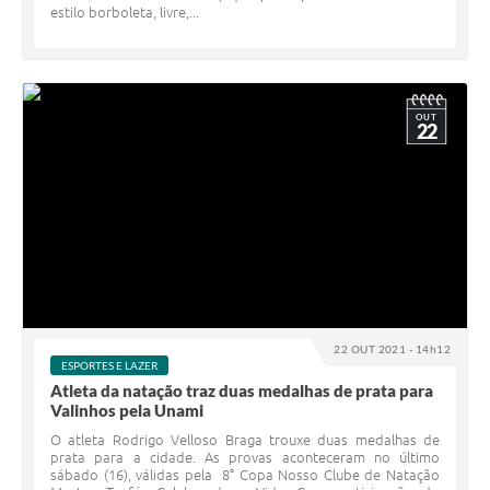
estilo borboleta, livre,...
OUT
22
22 OUT 2021 - 14h12
ESPORTES E LAZER
Atleta da natação traz duas medalhas de prata para
Valinhos pela Unami
O atleta Rodrigo Velloso Braga trouxe duas medalhas de
prata para a cidade. As provas aconteceram no último
sábado (16), válidas pela 8° Copa Nosso Clube de Natação