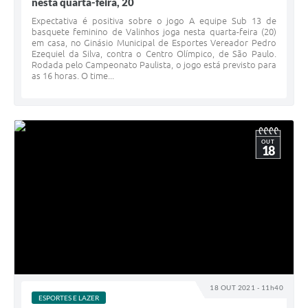
nesta quarta-feira, 20
Expectativa é positiva sobre o jogo A equipe Sub 13 de
basquete feminino de Valinhos joga nesta quarta-feira (20)
em casa, no Ginásio Municipal de Esportes Vereador Pedro
Ezequiel da Silva, contra o Centro Olímpico, de São Paulo.
Rodada pelo Campeonato Paulista, o jogo está previsto para
as 16 horas. O time...
OUT
18
18 OUT 2021 - 11h40
ESPORTES E LAZER