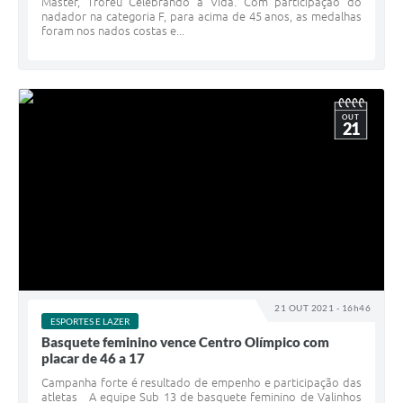
Master, Troféu Celebrando a Vida. Com participação do
nadador na categoria F, para acima de 45 anos, as medalhas
foram nos nados costas e...
OUT
21
21 OUT 2021 - 16h46
ESPORTES E LAZER
Basquete feminino vence Centro Olímpico com
placar de 46 a 17
Campanha forte é resultado de empenho e participação das
atletas A equipe Sub 13 de basquete feminino de Valinhos