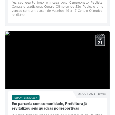
fez seu quarto jogo em casa pelo Campeonato Paulista.
Contra o tradicional Centro Olímpico de São Paulo, o time
venceu com um placar de Valinhos 46 x 17 Centro Olímpico,
na última...
OUT
21
21 OUT 2021 - 10h06
ESPORTES E LAZER
Em parceria com comunidade, Prefeitura já
revitalizou seis quadras poliesportivas