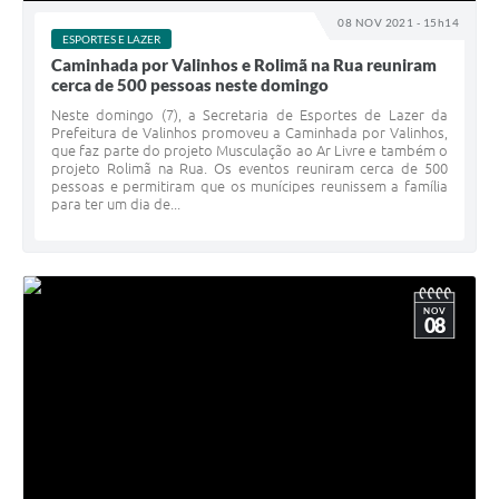
Arquivos para Download
08 NOV 2021 - 15h14
ESPORTES E LAZER
Carta de Serviços
Caminhada por Valinhos e Rolimã na Rua reuniram
cerca de 500 pessoas neste domingo
Turismo
Neste domingo (7), a Secretaria de Esportes de Lazer da
Prefeitura de Valinhos promoveu a Caminhada por Valinhos,
Obras
que faz parte do projeto Musculação ao Ar Livre e também o
projeto Rolimã na Rua. Os eventos reuniram cerca de 500
Galeria de Vídeos
pessoas e permitiram que os munícipes reunissem a família
para ter um dia de...
Conselhos Municipais
Projetos
Contas Públicas
NOV
08
Editais
Links
Serviços Online
Telefones Úteis