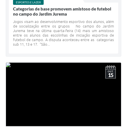
ESPORTES E LAZER
Categorias de base promovem amistoso de futebol
no campo do Jardim Jurema
Jogos visam ao desenvolvimento esportivo dos alunos, além
de socialização entre os grupos No campo do Jardim
Jurema teve na última quarta-feira (14) mais um amistoso
entre os alunos das escolinhas de iniciação esportiva de
futebol de campo. A disputa aconteceu entre as categorias
sub 11, 13 e 17. “São...
OUT
15