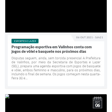
06 OUT 2021 - 16h21
ESPORTES E LAZER
Programação esportiva em Valinhos conta com
jogos de vôlei e basquete nos próximos dias
Disputas seguem, ainda, sem torcida presencial A Prefeitura
de Valinhos, por meio da Secretaria de Esportes e Lazer
(SEL), prepara uma agenda esportiva com jogos de basquete
e vôlei, ambos feminino e masculino, para os próximos dias,
incluindo o final de semana. Os jogos começam nesta quarta-
feira (6) e...
OUT
06