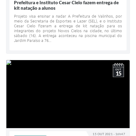
Prefeitura e Instituto Cesar Cielo fazem entrega de
kit natação a alunos
Projeto visa ensinar a nadar A Prefeitura de Valinhos, por
meio da Secretaria de Esportes e Lazer (SEL), e o Instituto
Cesar Cielo fizeram a entrega de kit natação para os
integrantes do projeto Novos Cielos na cidade, no último
sábado (16). A entrega aconteceu na piscina municipal do
Jardim Paraíso a 76...
OUT
15
15 OUT 2021 - 16h47