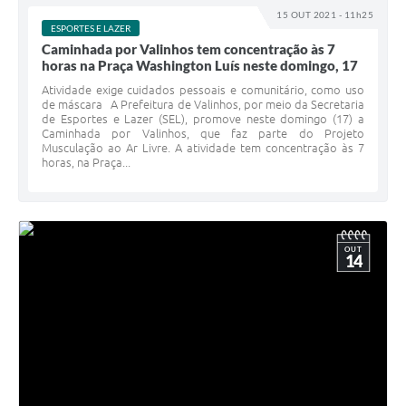
15 OUT 2021 - 11h25
ESPORTES E LAZER
Caminhada por Valinhos tem concentração às 7
horas na Praça Washington Luís neste domingo, 17
Atividade exige cuidados pessoais e comunitário, como uso
de máscara A Prefeitura de Valinhos, por meio da Secretaria
de Esportes e Lazer (SEL), promove neste domingo (17) a
Caminhada por Valinhos, que faz parte do Projeto
Musculação ao Ar Livre. A atividade tem concentração às 7
horas, na Praça...
OUT
14