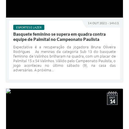
14 OUT 2021 - 14h13
ESPORTES E LAZER
Basquete feminino se supera em quadra contra
equipe de Palmital no Campeonato Paulista
Expectativa é a recuperação da jogadora Bruna Oliveira
Rodrigues As meninas da categoria Sub 13 do basquete
feminino de Valinhos brilharam na quadra, com um placar de
Palmital 15 x 54 Valinhos. Válido pelo Campeonato Paulista, o
jogo aconteceu no último sábado (9), na casa das
adversárias. A próxima...
OUT
14