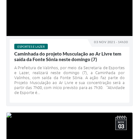
03 NOV 2021 - 14h30
ESPORTES E LAZER
Caminhada do projeto Musculação ao Ar Livre tem
saída da Fonte Sônia neste domingo (7)
A Prefeitura de Valinhos, por meio da Secretaria de Esportes
e Lazer, realizará neste domingo (7), a Caminhada por
Valinhos, com saída da Fonte Sônia. A ação faz parte do
Projeto Musculação ao Ar Livre e sua concentração será a
partir das 7h00, com início previsto para as 7h30. "Atividade
de Esporte é...
NOV
03