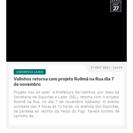
OUT
27
27 OUT 2021 - 16h19
ESPORTES E LAZER
Valinhos retorna com projeto Rolimã na Rua dia 7
de novembro
Projeto visa ao lazer A Prefeitura de Valinhos, por meio da
Secretaria de Esportes e Lazer (SEL), retoma com o projeto
Rolimã na Rua, no dia 7 de novembro (sábado). O evento
acontece das 9 horas às 12 horas, na Avenida dos Esportes,
na paralela ao recinto da Festa do Figo. haverá sorteio de
carrinho de...