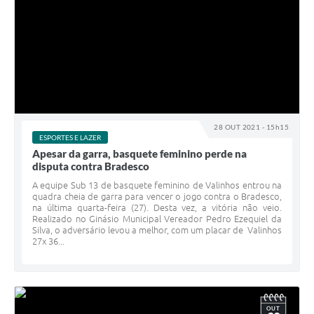
28 OUT 2021 - 15h15
ESPORTES E LAZER
Apesar da garra, basquete feminino perde na
disputa contra Bradesco
A equipe Sub 13 de basquete feminino de Valinhos entrou na
quadra cheia de garra para vencer o jogo contra o Bradesco,
na última quarta-feira (27). Desta vez, a vitória não veio.
Realizado no Ginásio Municipal Vereador Pedro Ezequiel da
Silva, o adversário levou a melhor, com um placar de Valinhos
27x 36...
OUT