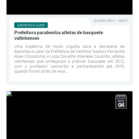
04 NOV 2021 - 16h57
ESPORTES E LAZER
Prefeitura parabeniza atletas de basquete
valinhenses
Uma trajetória de muito orgulho para a Secretaria de
Esportes e Lazer da Prefeitura de Valinhos! Isadora Fernanda
Alves Crisostomo e Luiza Carvalho Milaneze Coutinho, atletas
valinhenses que começaram a praticar basquete, em 2012,
com o professor Leonardo, e permaneceram até 2019,
quando foram atrás de seus...
NOV
04