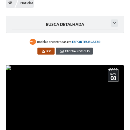
Notícias
Secretarias
Atos Oficiais
BUSCA DETALHADA
Legislação
Transparência
notícias encontradas em
ESPORTES E LAZER
943
Programa Famílias Fortes
RSS
RECEBA NOTÍCIAS
Notícias
Contratação de estagiário - estudante de Direito -
NOV
Procuradoria do Município de Valinhos
08
Vagas de emprego no PAT Valinhos
Contratos
Galeria de Fotos
Audiências Públicas