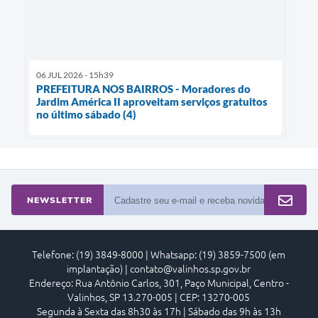
06 JUL 2026 - 15h39
PREFEITURA NOS BAIRROS - Moradores do
Jardim América II aproveitam serviços gratuitos
no último sábado (4)
NEWSLETTER
Telefone: (19) 3849-8000 | Whatsapp: (19) 3859-7500 (em
implantação) | contato@valinhos.sp.gov.br
Endereço: Rua Antônio Carlos, 301, Paço Municipal, Centro -
Valinhos, SP 13.270-005 | CEP: 13270-005
Segunda à Sexta das 8h30 às 17h | Sábado das 9h às 13h