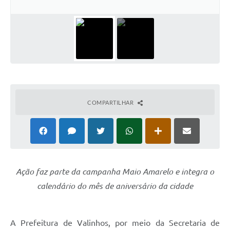
Arquivos para Download
Carta de Serviços
Turismo
Obras
Galeria de Vídeos
COMPARTILHAR
Conselhos Municipais
Projetos
Contas Públicas
Editais
Ação faz parte da campanha Maio Amarelo e integra o
calendário do mês de aniversário da cidade
Links
Serviços Online
A Prefeitura de Valinhos, por meio da Secretaria de
Telefones Úteis