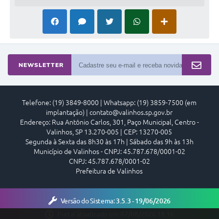
Carta de Serviços
Turismo
Obras
Galeria de Vídeos
NEWSLETTER
Conselhos Municipais
Projetos
Telefone: (19) 3849-8000 | Whatsapp: (19) 3859-7500 (em
implantação) | contato@valinhos.sp.gov.br
Contas Públicas
Endereço: Rua Antônio Carlos, 301, Paço Municipal, Centro -
Valinhos, SP 13.270-005 | CEP: 13270-005
Editais
Segunda à Sexta das 8h30 às 17h | Sábado das 9h às 13h
Município de Valinhos - CNPJ: 45.787.678/0001-02
Links
CNPJ: 45.787.678/0001-02
Prefeitura de Valinhos
Serviços Online
Telefones Úteis
Versão do Sistema:
3.5.3 - 19/06/2026
A Prefeitura
Portal atualizado em:
07/08/2026 18:16