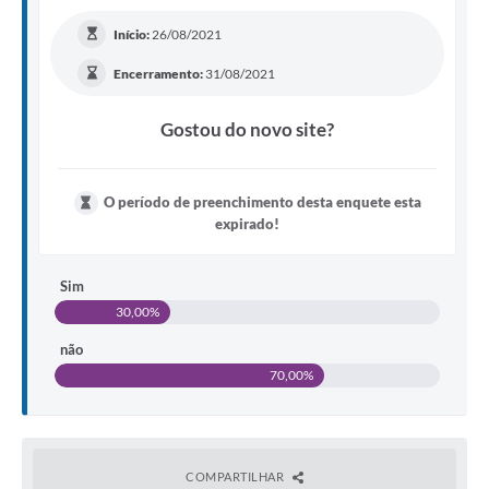
Atos Oficiais
Início:
26/08/2021
Legislação
Encerramento:
31/08/2021
Transparência
Gostou do novo site?
Programa Famílias Fortes
Notícias
O período de preenchimento desta enquete esta
Contratação de estagiário - estudante de Direito -
expirado!
Procuradoria do Município de Valinhos
Vagas de emprego no PAT Valinhos
Sim
30,00%
Contratos
não
Galeria de Fotos
70,00%
Audiências Públicas
Arquivos para Download
COMPARTILHAR