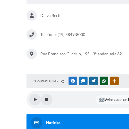
Dalva Berto
Telefone: (19) 3849-8000
Rua Francisco Glicério, 195 - 3° andar, sala 32.
COMPARTILHAR
FACEBOOK
MESSENGER
TWITTER
WHATSAPP
OUTRAS
Velocidade de l
Notícias