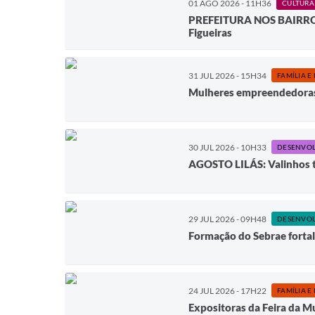
01 AGO 2026 - 11H36
CULTURA
PREFEITURA NOS BAIRROS -
Figueiras
31 JUL 2026 - 15H34
FAMÍLIA E
Mulheres empreendedoras
30 JUL 2026 - 10H33
AGOSTO LILÁS: Valinhos te
29 JUL 2026 - 09H48
Formação do Sebrae forta
24 JUL 2026 - 17H22
FAMÍLIA E
Expositoras da Feira da 