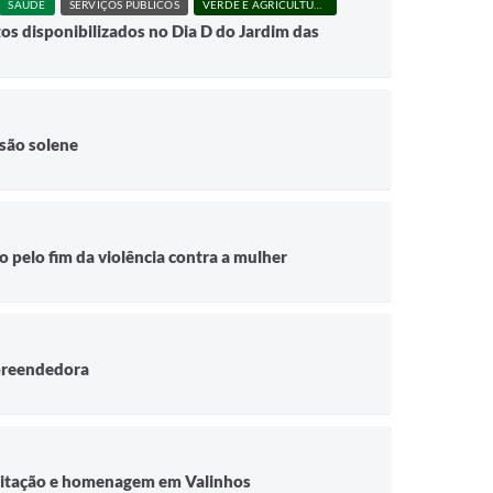
SAÚDE
SERVIÇOS PÚBLICOS
VERDE E AGRICULTURA
 disponibilizados no Dia D do Jardim das
são solene
 pelo fim da violência contra a mulher
preendedora
acitação e homenagem em Valinhos