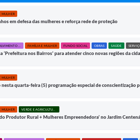
E MULHER
inhos em defesa das mulheres e reforça rede de proteção
DESENVOLVIMENTO SOCIAL E HABITAÇÃO
FAMÍLIA E MULHER
FUNDO SOCIAL
OBRAS
SAÚDE
SERVIÇ
 ‘Prefeitura nos Bairros’ para atender cinco novas regiões da cid
E MULHER
nesta quarta-feira (5) programação especial de conscientização pe
E MULHER
VERDE E AGRICULTURA
a do Produtor Rural + Mulheres Empreendedora’ no Jardim Centená