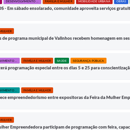
DESENVOLVIMENTO SOCIAL E HABITAÇÃO
FAMÍLIA E MULHER
MOBILIDADE URBANA
OBRAS
 Em sábado ensolarado, comunidade aproveita serviços gratuitos
 MULHER
 de programa municipal de Valinhos recebem homenagem em ses
DESENVOLVIMENTO SOCIAL E HABITAÇÃO
FAMÍLIA E MULHER
SAÚDE
SEGURANÇA PÚBLICA
rá programação especial entre os dias 5 e 25 para conscientização
DESENVOLVIMENTO ECONÔMICO E INOVAÇÃO
FAMÍLIA E MULHER
lece empreendedorismo entre expositoras da Feira da Mulher Em
 MULHER
Mulher Empreendedora participam de programação com feira, cap