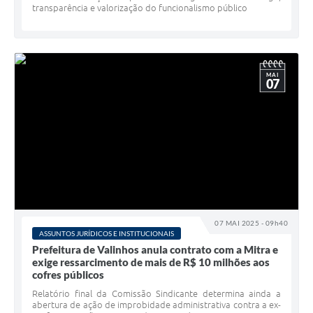
transparência e valorização do funcionalismo público
MAI
07
07 MAI 2025 - 09h40
ASSUNTOS JURÍDICOS E INSTITUCIONAIS
Prefeitura de Valinhos anula contrato com a Mitra e
exige ressarcimento de mais de R$ 10 milhões aos
cofres públicos
Relatório final da Comissão Sindicante determina ainda a
abertura de ação de improbidade administrativa contra a ex-