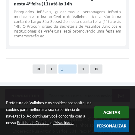
nesta 4ª feira (11) até às 14h
Brinquedos infláveis, guloseimas e personagens infantis
mudaram a rotina no Centro de Valinhos A diversão toma
conta do Largo São Sebastião nesta quarta-feira (11) até às
14h. O Procon, órgão da Secretaria de Assuntos Jurídicos e
Institucionais da Prefeitura, está promovendo uma festa em
comemoração ao...
NEWSLETTER
Prefeitura de Valinhos e os cookies: nosso site usa
cookies para melhorar a sua experiência de
ACEITAR
navegação. Ao continuar você concorda com a
Telefone: (19) 3849-8000 | Whatsapp: (19) 3859-7500 (em
nossa
Política de Cookies
e
Privacidade
.
implantação) | contato@valinhos.sp.gov.br
PERSONALIZAR
Endereço: Rua Antônio Carlos, 301, Paço Municipal, Centro -