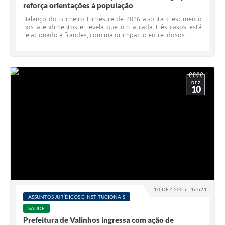
reforça orientações à população
Balanço do primeiro trimestre de 2026 aponta crescimento
nos atendimentos e revela que um a cada três casos está
relacionado a fraudes, com maior impacto entre idosos
DEZ
10
10 DEZ 2025 - 16h21
ASSUNTOS JURÍDICOS E INSTITUCIONAIS
SAÚDE
Prefeitura de Valinhos ingressa com ação de