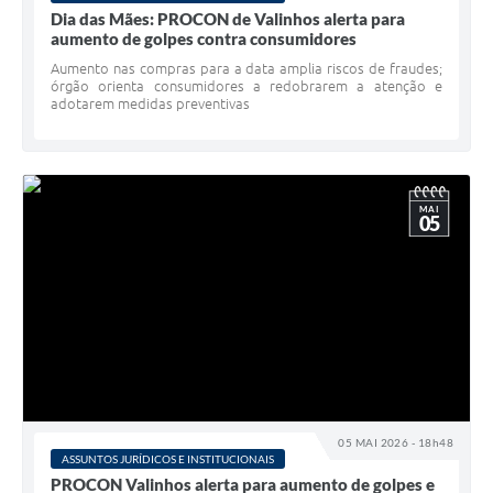
Dia das Mães: PROCON de Valinhos alerta para
A Prefeitura
aumento de golpes contra consumidores
Aumento nas compras para a data amplia riscos de fraudes;
Enquete
órgão orienta consumidores a redobrarem a atenção e
adotarem medidas preventivas
Jornal
Agenda
SIC
MAI
05
Contato
05 MAI 2026 - 18h48
ASSUNTOS JURÍDICOS E INSTITUCIONAIS
PROCON Valinhos alerta para aumento de golpes e