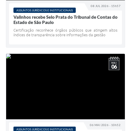
Arquivos para Download
08 JUL 2026 - 15h57
ASSUNTOS JURÍDICOS E INSTITUCIONAIS
Carta de Serviços
Valinhos recebe Selo Prata do Tribunal de Contas do
Estado de São Paulo
Turismo
Certificação reconhece órgãos públicos que atingem altos
índices de transparência sobre informações da gestão
Obras
Galeria de Vídeos
Conselhos Municipais
MAI
06
Projetos
Contas Públicas
Editais
Links
Serviços Online
06 MAI 2026 - 10h52
Telefones Úteis
ASSUNTOS JURÍDICOS E INSTITUCIONAIS