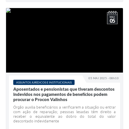
MAI
05
05 MAI 2025 - 08h10
ASSUNTOS JURÍDICOS E INSTITUCIONAIS
Aposentados e pensionistas que tiveram descontos
indevidos nos pagamentos de benefícios podem
procurar o Procon Valinhos
Órgão auxilia beneficiários a verificarem a situação ou entrar
com ação de reparação; pessoas lesadas têm direito a
receber o equivalente ao dobro do total do valor
descontado indevidamente