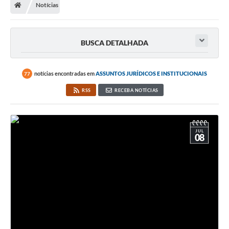
Notícias
Secretarias
Atos Oficiais
BUSCA DETALHADA
Legislação
Transparência
notícias encontradas em
ASSUNTOS JURÍDICOS E INSTITUCIONAIS
77
Programa Famílias Fortes
RSS
RECEBA NOTÍCIAS
Notícias
Contratação de estagiário - estudante de Direito -
JUL
Procuradoria do Município de Valinhos
08
Vagas de emprego no PAT Valinhos
Contratos
Galeria de Fotos
Audiências Públicas