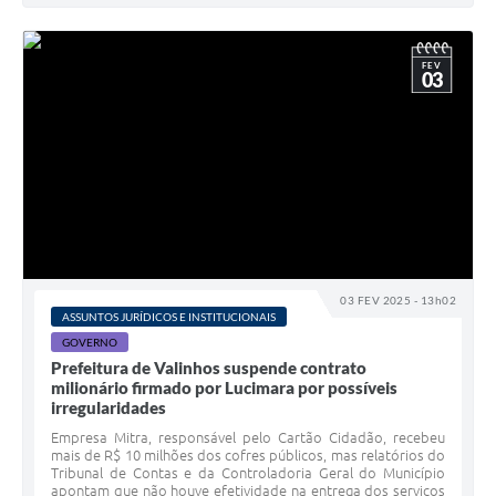
FEV
03
03 FEV 2025 - 13h02
ASSUNTOS JURÍDICOS E INSTITUCIONAIS
GOVERNO
Prefeitura de Valinhos suspende contrato
milionário firmado por Lucimara por possíveis
irregularidades
Empresa Mitra, responsável pelo Cartão Cidadão, recebeu
mais de R$ 10 milhões dos cofres públicos, mas relatórios do
Tribunal de Contas e da Controladoria Geral do Município
apontam que não houve efetividade na entrega dos serviços