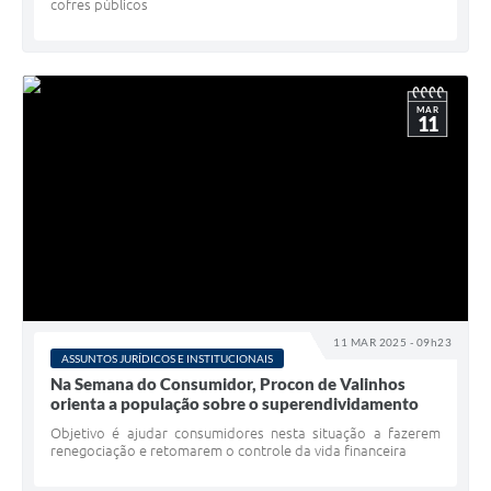
cofres públicos
MAR
11
11 MAR 2025 - 09h23
ASSUNTOS JURÍDICOS E INSTITUCIONAIS
Na Semana do Consumidor, Procon de Valinhos
orienta a população sobre o superendividamento
Objetivo é ajudar consumidores nesta situação a fazerem
renegociação e retomarem o controle da vida financeira