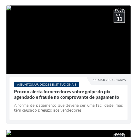
MAR
11
11 MAR 2024 - 16h25
ASSUNTOS JURÍDICOS E INSTITUCIONAIS
Procon alerta fornecedores sobre golpe do pix
agendado e fraude no comprovante de pagamento
A forma de pagamento que deveria ser uma facilidade, mas
têm causado prejuízo aos vendedores