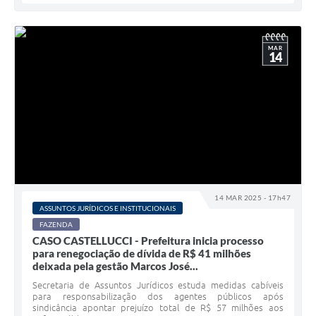
MAR
14
14 MAR 2025 - 17h47
ASSUNTOS JURÍDICOS E INSTITUCIONAIS
FAZENDA
CASO CASTELLUCCI - Prefeitura inicia processo
para renegociação de dívida de R$ 41 milhões
deixada pela gestão Marcos José...
Secretaria de Assuntos Jurídicos estuda medidas cabíveis
para responsabilização dos agentes públicos após
sindicância apontar prejuízo total de R$ 57 milhões aos