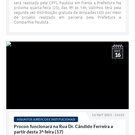
será realizada pela CPFL Paulista em frente a Prefeitura Na
próxima quarta-feira (25), das 9h às 14h, Valinhos terá pela
segunda vez distribuição gratuita de lâmpadas LED por meio
de projeto realizado em parceria pela Prefeitura e
Companhia Paulista...
OUT
16
16 OUT 2023 - 11h10
ASSUNTOS JURÍDICOS E INSTITUCIONAIS
Procon funcionará na Rua Dr. Cândido Ferreira a
partir desta 3ª-feira (17)