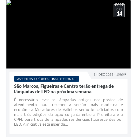
DEZ
14
14 DEZ 2023 - 10h09
ASSUNTOS JURÍDICOS E INSTITUCIONAIS
São Marcos, Figueiras e Centro terão entrega de
lâmpadas de LED na próxima semana
É necessário levar as lâmpadas antigas nos postos de
atendimento para receber a versão mais moderna e
econômica Moradores de Valinhos serão beneficiados com
mais três edições da ação conjunta entre a Prefeitura e a
CPFL para troca de lâmpadas residenciais fluorescentes por
LED. A iniciativa está inserida...