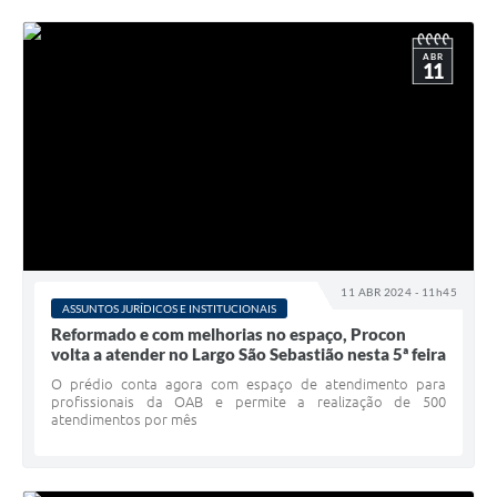
ABR
11
11 ABR 2024 - 11h45
ASSUNTOS JURÍDICOS E INSTITUCIONAIS
Reformado e com melhorias no espaço, Procon
volta a atender no Largo São Sebastião nesta 5ª feira
O prédio conta agora com espaço de atendimento para
profissionais da OAB e permite a realização de 500
atendimentos por mês