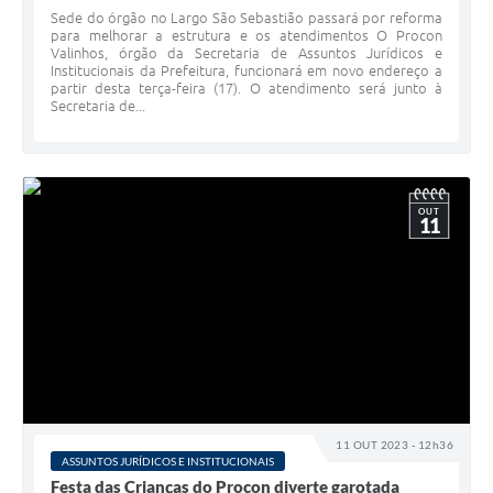
Sede do órgão no Largo São Sebastião passará por reforma
para melhorar a estrutura e os atendimentos O Procon
Valinhos, órgão da Secretaria de Assuntos Jurídicos e
Institucionais da Prefeitura, funcionará em novo endereço a
partir desta terça-feira (17). O atendimento será junto à
Secretaria de...
OUT
11
11 OUT 2023 - 12h36
ASSUNTOS JURÍDICOS E INSTITUCIONAIS
Festa das Crianças do Procon diverte garotada