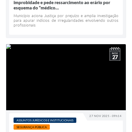
improbidade e pede ressarcimento ao erário por
esquema do “médico...
Município aciona Justiça por prejuízo e amplia investigação
para apurar indícios de irregularidades envolvendo outros
profissionais
NOV
27
27 NOV 2025 - 09h14
ASSUNTOS JURÍDICOS E INSTITUCIONAIS
SEGURANÇA PÚBLICA