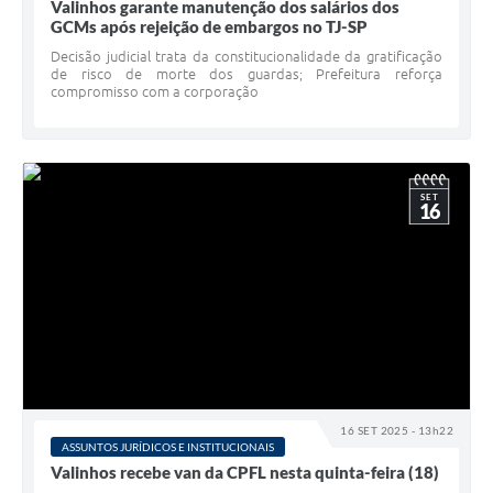
Valinhos garante manutenção dos salários dos
GCMs após rejeição de embargos no TJ-SP
Decisão judicial trata da constitucionalidade da gratificação
de risco de morte dos guardas; Prefeitura reforça
compromisso com a corporação
SET
16
16 SET 2025 - 13h22
ASSUNTOS JURÍDICOS E INSTITUCIONAIS
Valinhos recebe van da CPFL nesta quinta-feira (18)