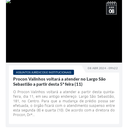
ABR
08
08 ABR 2024 - 09h22
ASSUNTOS JURÍDICOS E INSTITUCIONAIS
Procon Valinhos voltará a atender no Largo São
Sebastião a partir desta 5ª feira (11)
O Procon Valinhos voltará a atender a partir desta quinta-
feira, dia 11, em seu antigo endereço: Largo São Sebastião,
181, no Centro. Para que a mudança de prédio possa ser
efetuada, o órgão ficará com o atendimento suspenso entre
esta segunda (8) e quarta (10). De acordo com a diretora do
Procon, Drª...