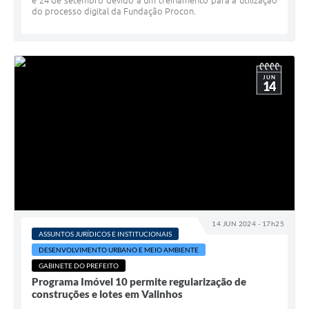
e 24 de setembro devido a um treinamento para a utilização
do processo digital da Fundação Procon.
JUN
14
14 JUN 2024 - 17h25
ASSUNTOS JURÍDICOS E INSTITUCIONAIS
DESENVOLVIMENTO URBANO E MEIO AMBIENTE
GABINETE DO PREFEITO
Programa Imóvel 10 permite regularização de
construções e lotes em Valinhos