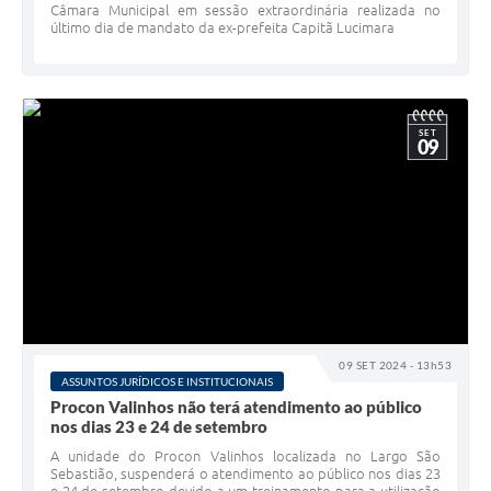
Câmara Municipal em sessão extraordinária realizada no
último dia de mandato da ex-prefeita Capitã Lucimara
SET
09
09 SET 2024 - 13h53
ASSUNTOS JURÍDICOS E INSTITUCIONAIS
Procon Valinhos não terá atendimento ao público
nos dias 23 e 24 de setembro
A unidade do Procon Valinhos localizada no Largo São
Sebastião, suspenderá o atendimento ao público nos dias 23