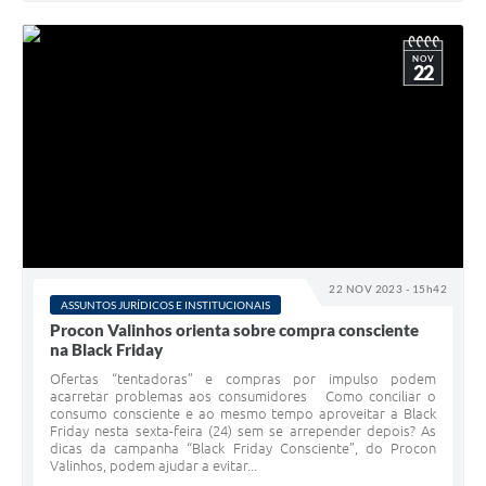
NOV
22
22 NOV 2023 - 15h42
ASSUNTOS JURÍDICOS E INSTITUCIONAIS
Procon Valinhos orienta sobre compra consciente
na Black Friday
Ofertas “tentadoras” e compras por impulso podem
acarretar problemas aos consumidores Como conciliar o
consumo consciente e ao mesmo tempo aproveitar a Black
Friday nesta sexta-feira (24) sem se arrepender depois? As
dicas da campanha “Black Friday Consciente”, do Procon
Valinhos, podem ajudar a evitar...