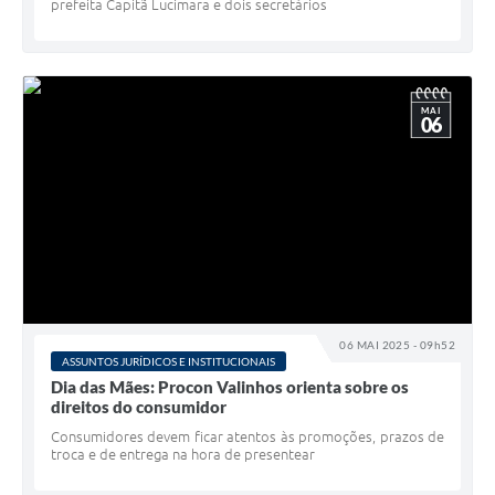
prefeita Capitã Lucimara e dois secretários
MAI
06
06 MAI 2025 - 09h52
ASSUNTOS JURÍDICOS E INSTITUCIONAIS
Dia das Mães: Procon Valinhos orienta sobre os
direitos do consumidor
Consumidores devem ficar atentos às promoções, prazos de
troca e de entrega na hora de presentear