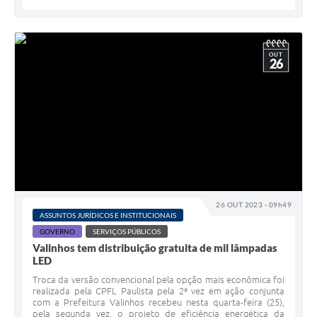
OUT
26
26 OUT 2023 - 09h49
ASSUNTOS JURÍDICOS E INSTITUCIONAIS
GOVERNO
SERVIÇOS PÚBLICOS
Valinhos tem distribuição gratuita de mil lâmpadas
LED
Troca da versão convencional pela opção mais econômica foi
realizada pela CPFL Paulista pela 2ª vez em ação conjunta
com a Prefeitura Valinhos recebeu nesta quarta-feira (25),
pela segunda vez, o projeto de eficiência energética da