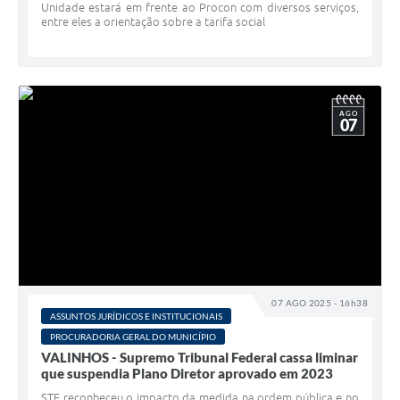
Unidade estará em frente ao Procon com diversos serviços,
entre eles a orientação sobre a tarifa social
AGO
07
07 AGO 2025 - 16h38
ASSUNTOS JURÍDICOS E INSTITUCIONAIS
PROCURADORIA GERAL DO MUNICÍPIO
VALINHOS - Supremo Tribunal Federal cassa liminar
que suspendia Plano Diretor aprovado em 2023
STF reconheceu o impacto da medida na ordem pública e no