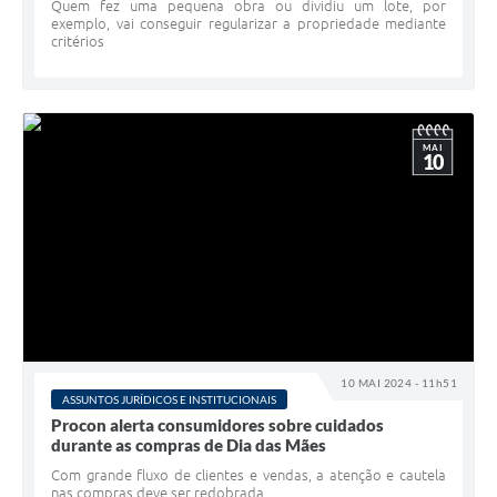
Quem fez uma pequena obra ou dividiu um lote, por
exemplo, vai conseguir regularizar a propriedade mediante
critérios
MAI
10
10 MAI 2024 - 11h51
ASSUNTOS JURÍDICOS E INSTITUCIONAIS
Procon alerta consumidores sobre cuidados
durante as compras de Dia das Mães
Com grande fluxo de clientes e vendas, a atenção e cautela
nas compras deve ser redobrada