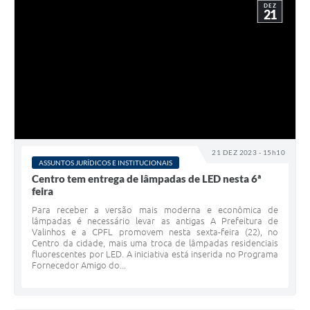
DEZ
21
21 DEZ 2023 - 15h10
ASSUNTOS JURÍDICOS E INSTITUCIONAIS
Centro tem entrega de lâmpadas de LED nesta 6ª
feira
Para receber a versão mais moderna e econômica de
lâmpadas é necessário levar as antigas A Prefeitura de
Valinhos e a CPFL promovem nesta sexta-feira (22), no
Centro da cidade, mais uma troca de lâmpadas residenciais
fluorescentes por LED. A iniciativa está inserida no Programa
Fornecedor Amigo do...