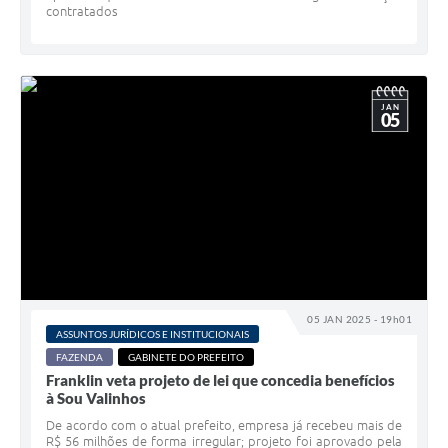
contratados
JAN
05
05 JAN 2025 - 19h01
ASSUNTOS JURÍDICOS E INSTITUCIONAIS
FAZENDA
GABINETE DO PREFEITO
Franklin veta projeto de lei que concedia benefícios
à Sou Valinhos
De acordo com o atual prefeito, empresa já recebeu mais de
R$ 56 milhões de forma irregular; projeto foi aprovado pela