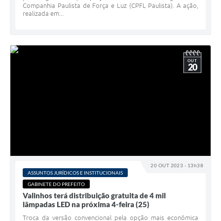
Companhia Paulista de Força e Luz (CPFL Paulista). A ação,
realizada em...
OUT
20
20 OUT 2023 - 13h38
ASSUNTOS JURÍDICOS E INSTITUCIONAIS
GABINETE DO PREFEITO
Valinhos terá distribuição gratuita de 4 mil
lâmpadas LED na próxima 4-feira (25)
Troca da versão convencional pela opção mais econômica