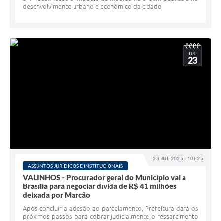
desenvolvimento urbano e econômico da cidade
JUL
23
23 JUL 2025 - 10h25
ASSUNTOS JURÍDICOS E INSTITUCIONAIS
VALINHOS - Procurador geral do Município vai a
Brasília para negociar dívida de R$ 41 milhões
deixada por Marcão
Após concluir a adesão ao parcelamento, Prefeitura dará os
próximos passos para cobrar judicialmente o ressarcimento