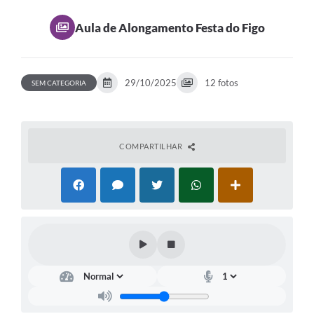
Secretarias
Aula de Alongamento Festa do Figo
Atos Oficiais
Legislação
29/10/2025
12 fotos
SEM CATEGORIA
Transparência
Programa Famílias Fortes
Notícias
COMPARTILHAR
Contratação de estagiário - estudante de Direito -
Procuradoria do Município de Valinhos
Vagas de emprego no PAT Valinhos
Contratos
Galeria de Fotos
Audiências Públicas