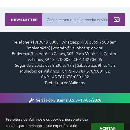
Arquivos para Download
Carta de Serviços
NEWSLETTER
Turismo
Obras
Telefone: (19) 3849-8000 | Whatsapp: (19) 3859-7500 (em
implantação) | contato@valinhos.sp.gov.br
Galeria de Vídeos
Endereço: Rua Antônio Carlos, 301, Paço Municipal, Centro -
Conselhos Municipais
Valinhos, SP 13.270-005 | CEP: 13270-005
Segunda à Sexta das 8h30 às 17h | Sábado das 9h às 13h
Projetos
Município de Valinhos - CNPJ: 45.787.678/0001-02
CNPJ: 45.787.678/0001-02
Contas Públicas
Prefeitura de Valinhos
Editais
Versão do Sistema:
3.5.3 - 19/06/2026
Links
Portal atualizado em:
07/08/2026 18:16
Serviços Online
Dados Abertos
Prefeitura de Valinhos e os cookies: nosso site usa
cookies para melhorar a sua experiência de
Telefones Úteis
ACEITAR