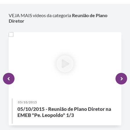
A Prefeitura
VEJA MAIS vídeos da categoria
Reunião de Plano
Diretor
Enquete
Jornal
Agenda
SIC
Contato
05/10/2015
05/10/2015 - Reunião de Plano Diretor na
EMEB "Pe. Leopoldo" 1/3