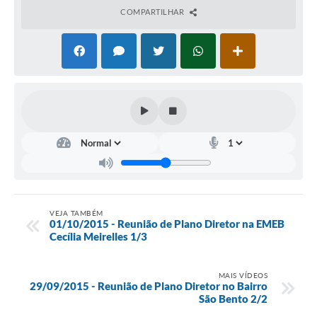
Arquivos para Download
COMPARTILHAR
Carta de Serviços
Turismo
Obras
Galeria de Vídeos
Conselhos Municipais
Projetos
Contas Públicas
VEJA TAMBÉM
01/10/2015 - Reunião de Plano Diretor na EMEB
Editais
Cecília Meirelles 1/3
Links
MAIS VÍDEOS
Serviços Online
29/09/2015 - Reunião de Plano Diretor no Bairro
São Bento 2/2
Telefones Úteis