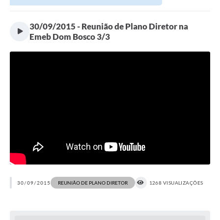
Secretarias
30/09/2015 - Reunião de Plano Diretor na
Atos Oficiais
Emeb Dom Bosco 3/3
Legislação
Transparência
Programa Famílias Fortes
Notícias
Contratação de estagiário - estudante de Direito -
Procuradoria do Município de Valinhos
Vagas de emprego no PAT Valinhos
Contratos
30/09/2015
REUNIÃO DE PLANO DIRETOR
1268 VISUALIZAÇÕES
Galeria de Fotos
Audiências Públicas