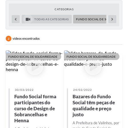
Secretarias
CATEGORIAS
Atos Oficiais
TODAS AS CATEGORIAS
FUNDO SOCIAL DE SOLIDARIEDAD
Legislação
Transparência
vídeos encontrados
2
Programa Famílias Fortes
FUNDO SOCIAL DE SOLIDARIEDADE
FUNDO SOCIAL DE SOLIDARIEDADE
Notícias
Contratação de estagiário - estudante de Direito -
Procuradoria do Município de Valinhos
Vagas de emprego no PAT Valinhos
30/03/2022
24/02/2022
Fundo Social forma
Bazares do Fundo
Contratos
participantes do
Social têm peças de
curso de Design de
qualidade e preço
Galeria de Fotos
Sobrancelhas e
justo
Audiências Públicas
Henna
A Prefeitura de Valinhos, por