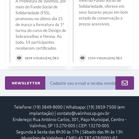
meio do Fundo Social de
A Prefeitura de Valinhos, por
Arquivos para Download
Solidariedade, oferece em
meio do Fundo Social de
seus bazares peças em bom
Solidariedade (FSS),
Carta de Serviços
estado de conservação a
promoveu no último dia 25
preços acessíveis.
de março a formatura da 1ª
Turismo
turma do curso de Design de
Sobrancelhas e Henna. Ao
Obras
todo, 14 participantes
receberam certificados.
Galeria de Vídeos
1809 VISUALIZAÇÕES
1354 VISUALIZAÇÕES
Conselhos Municipais
Projetos
NEWSLETTER
Contas Públicas
Editais
Telefone: (19) 3849-8000 | Whatsapp: (19) 3859-7500 (em
Links
implantação) | contato@valinhos.sp.gov.br
Endereço: Rua Antônio Carlos, 301, Paço Municipal, Centro -
Serviços Online
Valinhos, SP 13.270-005 | CEP: 13270-005
Segunda à Sexta das 8h30 às 17h | Sábado das 9h às 13h
Telefones Úteis
Município de Valinhos - CNPJ: 45.787.678/0001-02