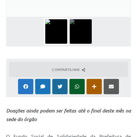
Arquivos para Download
Carta de Serviços
Turismo
Obras
Galeria de Vídeos
Conselhos Municipais
COMPARTILHAR
Projetos
Contas Públicas
Editais
Doações ainda podem ser feitas até o final deste mês na
Links
sede do órgão
Serviços Online
Telefones Úteis
O Fundo Social de Solidariedade da Prefeitura de