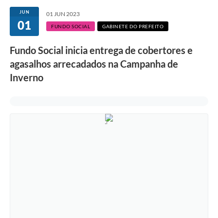
Secretarias
JUN
01 JUN 2023
01
Atos Oficiais
FUNDO SOCIAL
GABINETE DO PREFEITO
Legislação
Fundo Social inicia entrega de cobertores e
agasalhos arrecadados na Campanha de
Transparência
Inverno
Programa Famílias Fortes
Notícias
Contratação de estagiário - estudante de Direito -
Procuradoria do Município de Valinhos
Vagas de emprego no PAT Valinhos
Contratos
Galeria de Fotos
Audiências Públicas