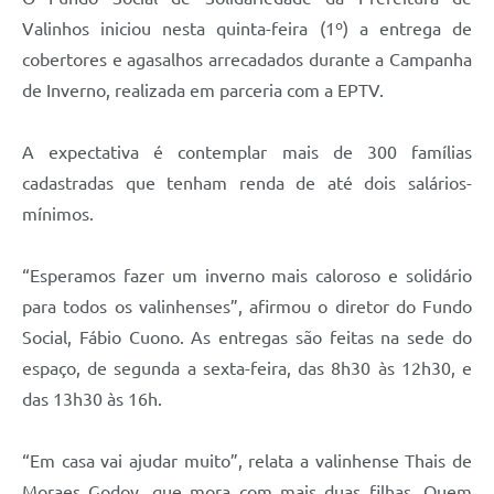
Valinhos iniciou nesta quinta-feira (1º) a entrega de
A Prefeitura
cobertores e agasalhos arrecadados durante a Campanha
Enquete
de Inverno, realizada em parceria com a EPTV.
Jornal
A expectativa é contemplar mais de 300 famílias
Agenda
cadastradas que tenham renda de até dois salários-
SIC
mínimos.
Contato
“Esperamos fazer um inverno mais caloroso e solidário
para todos os valinhenses”, afirmou o diretor do Fundo
Social, Fábio Cuono. As entregas são feitas na sede do
espaço, de segunda a sexta-feira, das 8h30 às 12h30, e
das 13h30 às 16h.
“Em casa vai ajudar muito”, relata a valinhense Thais de
Moraes Godoy, que mora com mais duas filhas. Quem