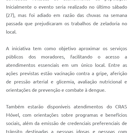
Inicialmente o evento seria realizado no último sábado
A Prefeitura
(27), mas foi adiado em razão das chuvas na semana
Enquete
passada que prejudicaram os trabalhos de zeladoria no
local.
Jornal
Agenda
A iniciativa tem como objetivo aproximar os serviços
SIC
públicos dos moradores, facilitando o acesso a
atendimentos essenciais em um único local. Entre as
Contato
ações previstas estão vacinação contra a gripe, aferição
de pressão arterial e glicemia, avaliação nutricional e
orientações de prevenção e combate à dengue.
Também estarão disponíveis atendimentos do CRAS
Móvel, com orientações sobre programas e benefícios
sociais, além da emissão de credenciais preferenciais de
trânsito destinadas a pessoas idosas e pessoas com