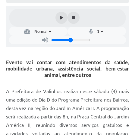
Arquivos para Download
Carta de Serviços
Turismo
Obras
Galeria de Vídeos
Conselhos Municipais
Evento vai contar com atendimentos da saúde,
mobilidade urbana, assistência social, bem-estar
Projetos
animal, entre outros
Contas Públicas
A Prefeitura de Valinhos realiza neste sábado (4) mais
Editais
uma edição do Dia D do Programa Prefeitura nos Bairros,
desta vez na região do Jardim América II. A programação
Links
será realizada a partir das 8h, na Praça Central do Jardim
Serviços Online
América II, reunindo diversos serviços gratuitos e
Telefones Úteis
atividades voltadas ao atendimento da população.