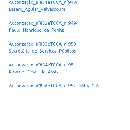
Autorização_n°831eTCCA_n°948-
Arquivos para Download
Lazaro_Aguiar_Valvassoura
Carta de Serviços
Autorização_n°832eTCCA_n°949-
Turismo
Paulo_Henrique_da_Penha
Obras
Autorização_n°833eTCCA_n°950-
Galeria de Vídeos
Secretária_de_Serviços_Públicos
Conselhos Municipais
Autorização_n°834eTCCA_n°951-
Projetos
Ricardo_Cesar_de_Assis
Contas Públicas
Autorização_n°836eTCCA_n°952-DAEV_S.A.
Editais
Links
Serviços Online
Telefones Úteis