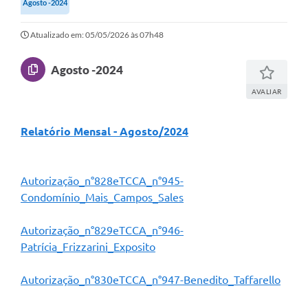
Agosto -2024
Secretarias
Atualizado em: 05/05/2026 às 07h48
Atos Oficiais
Legislação
Agosto -2024
Transparência
AVALIAR
Programa Famílias Fortes
Relatório Mensal - Agosto/2024
Notícias
Contratação de estagiário - estudante de Direito -
Procuradoria do Município de Valinhos
Autorização_n°828eTCCA_n°945-
Condomínio_Mais_Campos_Sales
Vagas de emprego no PAT Valinhos
Autorização_n°829eTCCA_n°946-
Contratos
Patrícia_Frizzarini_Exposito
Galeria de Fotos
Autorização_n°830eTCCA_n°947-Benedito_Taffarello
Audiências Públicas