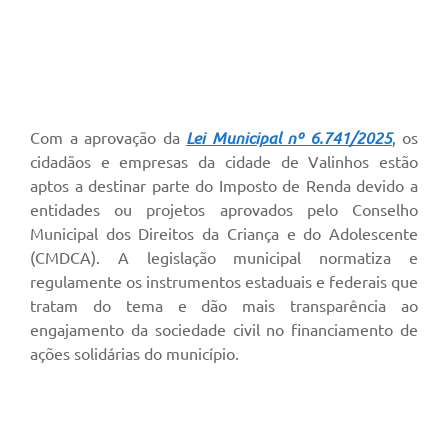
Arquivos para Download
Carta de Serviços
Turismo
Obras
Com a aprovação da
Lei Municipal nº 6.741/2025
, os
cidadãos e empresas da cidade de Valinhos estão
Galeria de Vídeos
aptos a destinar parte do Imposto de Renda devido a
Conselhos Municipais
entidades ou projetos aprovados pelo Conselho
Municipal dos Direitos da Criança e do Adolescente
Projetos
(CMDCA). A legislação municipal normatiza e
regulamente os instrumentos estaduais e federais que
Contas Públicas
tratam do tema e dão mais transparência ao
Editais
engajamento da sociedade civil no financiamento de
ações solidárias do município.
Links
Serviços Online
Telefones Úteis