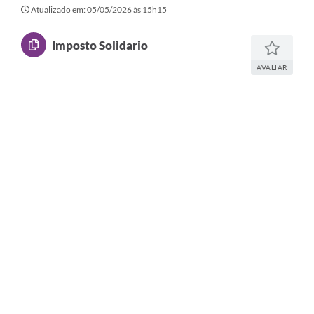
Secretarias
Atualizado em: 05/05/2026 às 15h15
Atos Oficiais
Imposto Solidario
Legislação
AVALIAR
Transparência
Programa Famílias Fortes
Notícias
Contratação de estagiário - estudante de Direito -
Procuradoria do Município de Valinhos
Vagas de emprego no PAT Valinhos
Contratos
Galeria de Fotos
Audiências Públicas