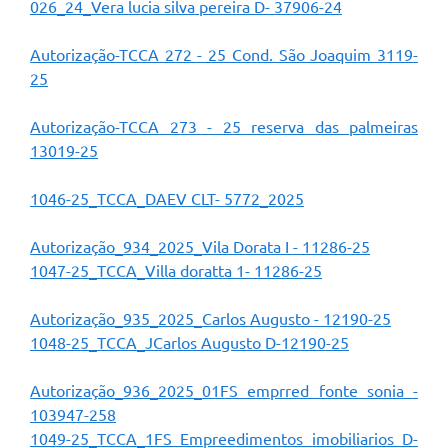
026_24_Vera lucia silva pereira D- 37906-24
Arquivos para Download
Carta de Serviços
Autorização-TCCA 272 - 25 Cond. São Joaquim 3119-
25
Turismo
Obras
​Autorização-TCCA 273 - 25 reserva das palmeiras
13019-25
Galeria de Vídeos
1046-25_TCCA_DAEV CLT- 5772_2025
Conselhos Municipais
Projetos
Autorização_934_2025_Vila Dorata I - 11286-25
1047-25_TCCA_Villa doratta 1- 11286-25
Contas Públicas
Autorização_935_2025_Carlos Augusto - 12190-25
Editais
1048-25_TCCA_JCarlos Augusto D-12190-25
Links
Autorização_936_2025_01FS emprred fonte sonia -
Serviços Online
103947-258
1049-25_TCCA_1FS Empreedimentos imobiliarios D-
Telefones Úteis