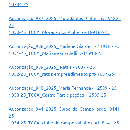
10394-25
A Prefeitura
Autorização_937_2025_Morada dos Pinheiros - 9182 -
Enquete
25
Jornal
1050-25_TCCA_Morada dos Pinheiros D-9182-25
Agenda
Autorização_938_2025_Mariane Giardelli - 11918 - 25
1051-25_TCCA_Mariane Giardelli D-11918-25
SIC
Contato
Autorização_939_2025_ Rattis - 7037 - 25
1052-25_TCCA_rattis empreedimento prt- 7037-25
Autorização_940_2025_Maria Fernanda - 12539 - 25
1053-25_TCCA_Castro Participações- 12539-25
Autorização_941_2025_Clube de Campo_prot.- 8141-
25
1054-25_TCCA_clube de campo valinhos prt- 8141-25