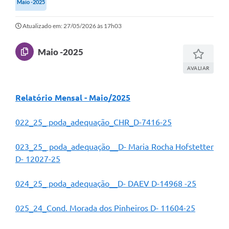
Maio -2025
Secretarias
Atualizado em: 27/05/2026 às 17h03
Atos Oficiais
Legislação
Maio -2025
Transparência
AVALIAR
Programa Famílias Fortes
Relatório Mensal - Maio/2025
Notícias
022_25_ poda_adequação_CHR_D-7416-25
Contratação de estagiário - estudante de Direito -
Procuradoria do Município de Valinhos
023_25_ poda_adequação__D- Maria Rocha Hofstetter
Vagas de emprego no PAT Valinhos
D- 12027-25
Contratos
024_25_ poda_adequação__D- DAEV D-14968 -25
Galeria de Fotos
025_24_Cond. Morada dos Pinheiros D- 11604-25
Audiências Públicas