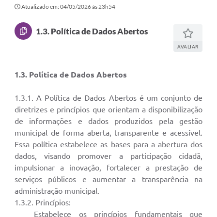
Secretarias
Atualizado em: 04/05/2026 às 23h54
Atos Oficiais
1.3. Política de Dados Abertos
Legislação
AVALIAR
Transparência
1.3. Política de Dados Abertos
Programa Famílias Fortes
1.3.1. A Política de Dados Abertos é um conjunto de
Notícias
diretrizes e princípios que orientam a disponibilização
Contratação de estagiário - estudante de Direito -
de informações e dados produzidos pela gestão
Procuradoria do Município de Valinhos
municipal de forma aberta, transparente e acessível.
Essa política estabelece as bases para a abertura dos
Vagas de emprego no PAT Valinhos
dados, visando promover a participação cidadã,
Contratos
impulsionar a inovação, fortalecer a prestação de
serviços públicos e aumentar a transparência na
Galeria de Fotos
administração municipal.
1.3.2. Princípios:
Audiências Públicas
Estabelece os princípios fundamentais que