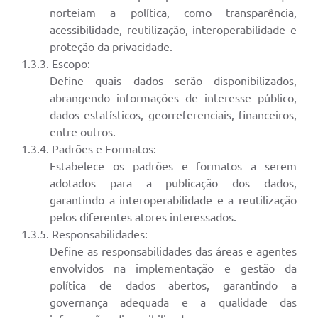
Arquivos para Download
norteiam a política, como transparência,
acessibilidade, reutilização, interoperabilidade e
Carta de Serviços
proteção da privacidade.
Turismo
1.3.3. Escopo:
Define quais dados serão disponibilizados,
Obras
abrangendo informações de interesse público,
dados estatísticos, georreferenciais, financeiros,
Galeria de Vídeos
entre outros.
Conselhos Municipais
1.3.4. Padrões e Formatos:
Estabelece os padrões e formatos a serem
Projetos
adotados para a publicação dos dados,
garantindo a interoperabilidade e a reutilização
Contas Públicas
pelos diferentes atores interessados.
Editais
1.3.5. Responsabilidades:
Define as responsabilidades das áreas e agentes
Links
envolvidos na implementação e gestão da
Serviços Online
política de dados abertos, garantindo a
governança adequada e a qualidade das
Telefones Úteis