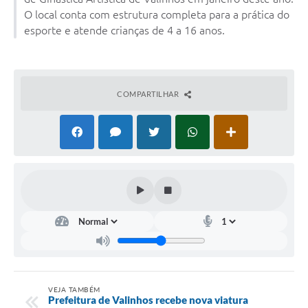
Arquivos para Download
O local conta com estrutura completa para a prática do
esporte e atende crianças de 4 a 16 anos.
Carta de Serviços
Turismo
Obras
COMPARTILHAR
Galeria de Vídeos
Conselhos Municipais
Projetos
Contas Públicas
Editais
Links
Serviços Online
VEJA TAMBÉM
Prefeitura de Valinhos recebe nova viatura
Telefones Úteis