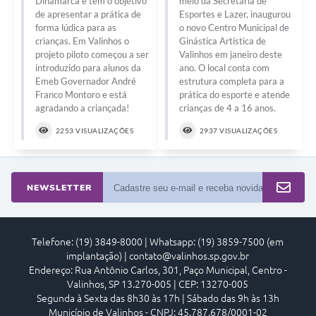
Dinamarca e tem o objetivo
meio da Secretaria de
Arquivos para Download
de apresentar a prática de
Esportes e Lazer, inaugurou
forma lúdica para as
o novo Centro Municipal de
Carta de Serviços
crianças. Em Valinhos o
Ginástica Artística de
projeto piloto começou a ser
Valinhos em janeiro deste
Turismo
introduzido para alunos da
ano. O local conta com
Emeb Governador André
estrutura completa para a
Obras
Franco Montoro e está
prática do esporte e atende
agradando a criançada!
crianças de 4 a 16 anos.
Galeria de Vídeos
2253 VISUALIZAÇÕES
2937 VISUALIZAÇÕES
Conselhos Municipais
Projetos
NEWSLETTER
Contas Públicas
Editais
Telefone: (19) 3849-8000 | Whatsapp: (19) 3859-7500 (em
Links
implantação) | contato@valinhos.sp.gov.br
Endereço: Rua Antônio Carlos, 301, Paço Municipal, Centro -
Serviços Online
Valinhos, SP 13.270-005 | CEP: 13270-005
Segunda à Sexta das 8h30 às 17h | Sábado das 9h às 13h
Telefones Úteis
Município de Valinhos - CNPJ: 45.787.678/0001-02