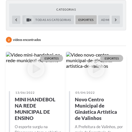
Secretarias
CATEGORIAS
Atos Oficiais
TODAS AS CATEGORIAS
ESPORTES
ADMINISTRAÇÃO
Legislação
Transparência
vídeos encontrados
2
Programa Famílias Fortes
ESPORTES
ESPORTES
Notícias
Contratação de estagiário - estudante de Direito -
Procuradoria do Município de Valinhos
Vagas de emprego no PAT Valinhos
13/06/2022
05/04/2022
MINI HANDEBOL
Novo Centro
Contratos
NA REDE
Municipal de
MUNICIPAL DE
Ginástica Artística
Galeria de Fotos
ENSINO
de Valinhos
Audiências Públicas
O esporte surgiu na
A Prefeitura de Valinhos, por