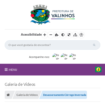
Acessibilidade
Acompanhe-nos:
MENU
FAQ
Galeria de Vídeos
Principal
Galeria de Vídeos
Desassoreamento Córrego Invernada
Nossa Cidade