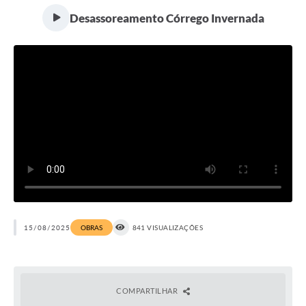
Secretarias
Desassoreamento Córrego Invernada
Atos Oficiais
Legislação
Transparência
Programa Famílias Fortes
Notícias
Contratação de estagiário - estudante de Direito -
Procuradoria do Município de Valinhos
Vagas de emprego no PAT Valinhos
15/08/2025
OBRAS
841 VISUALIZAÇÕES
Contratos
Galeria de Fotos
Audiências Públicas
COMPARTILHAR