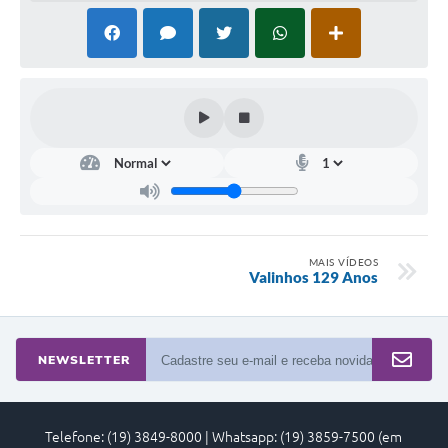
Arquivos para Download
Carta de Serviços
Turismo
Obras
Galeria de Vídeos
Conselhos Municipais
Projetos
MAIS VÍDEOS
Valinhos 129 Anos
Contas Públicas
Editais
NEWSLETTER
Links
Serviços Online
Telefone: (19) 3849-8000 | Whatsapp: (19) 3859-7500 (em
Telefones Úteis