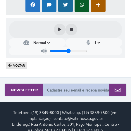
Arquivos para Download
Carta de Serviços
Turismo
Obras
Galeria de Vídeos
Conselhos Municipais
VOLTAR
Projetos
Contas Públicas
NEWSLETTER
Editais
Links
Telefone: (19) 3849-8000 | Whatsapp: (19) 3859-7500 (em
Serviços Online
implantação) | contato@valinhos.sp.gov.br
Endereço: Rua Antônio Carlos, 301, Paço Municipal, Centro -
Telefones Úteis
Valinhos, SP 13.270-005 | CEP: 13270-005