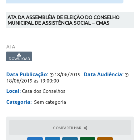
Secretarias
Atos Oficiais
ATA DA ASSEMBLÉIA DE ELEIÇÃO DO CONSELHO
MUNICIPAL DE ASSISTÊNCIA SOCIAL – CMAS
Legislação
Transparência
ATA
Programa Famílias Fortes
DOWNLOAD
Notícias
Data Publicação:
Data Audiência:
18/06/2019
Contratação de estagiário - estudante de Direito -
18/06/2019 às 19:00:00
Procuradoria do Município de Valinhos
Local:
Casa dos Conselhos
Vagas de emprego no PAT Valinhos
Categoria:
Sem categoria
Contratos
Galeria de Fotos
COMPARTILHAR
Audiências Públicas