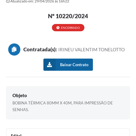
Atualizado em: 29/04/2026 às 16h22
Secretarias
Nº 10220/2024
Atos Oficiais
Legislação
ENCERRADO
Transparência
Contratada(s):
IRINEU VALENTIM TONELOTTO
Programa Famílias Fortes
Notícias
Baixar Contrato
Contratação de estagiário - estudante de Direito -
Procuradoria do Município de Valinhos
Vagas de emprego no PAT Valinhos
Objeto
BOBINA TÉRMICA 80MM X 40M, PARA IMPRESSÃO DE
Contratos
SENHAS.
Galeria de Fotos
Audiências Públicas
Edital