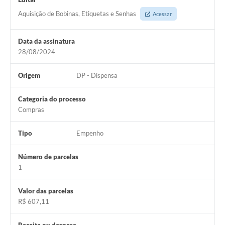
Arquivos para Download
Aquisição de Bobinas, Etiquetas e Senhas
Acessar
Carta de Serviços
Data da assinatura
Turismo
28/08/2024
Obras
Origem
DP - Dispensa
Galeria de Vídeos
Categoria do processo
Conselhos Municipais
Compras
Projetos
Tipo
Empenho
Contas Públicas
Número de parcelas
Editais
1
Links
Valor das parcelas
Serviços Online
R$ 607,11
Telefones Úteis