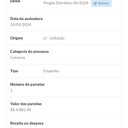
Edital
Arquivos para Download
Pregão Eletrônico 86/2024
Acessar
Carta de Serviços
Data da assinatura
10/09/2024
Turismo
Obras
Origem
LI - Licitação
Galeria de Vídeos
Categoria do processo
Compras
Conselhos Municipais
Projetos
Tipo
Empenho
Contas Públicas
Número de parcelas
1
Editais
Links
Valor das parcelas
R$ 4.882,48
Serviços Online
Receita ou despesa
Telefones Úteis