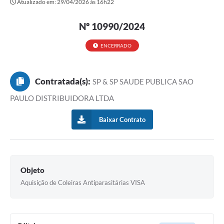
Atualizado em: 29/04/2026 às 16h22
Secretarias
Nº 10990/2024
Atos Oficiais
Legislação
ENCERRADO
Transparência
Contratada(s):
SP & SP SAUDE PUBLICA SAO
Programa Famílias Fortes
PAULO DISTRIBUIDORA LTDA
Notícias
Baixar Contrato
Contratação de estagiário - estudante de Direito -
Procuradoria do Município de Valinhos
Vagas de emprego no PAT Valinhos
Objeto
Contratos
Aquisição de Coleiras Antiparasitárias VISA
Galeria de Fotos
Audiências Públicas