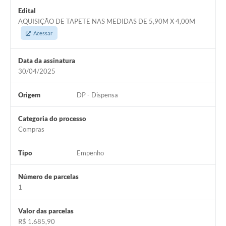
Arquivos para Download
Edital
AQUISIÇÃO DE TAPETE NAS MEDIDAS DE 5,90M X 4,00M
Carta de Serviços
Acessar
Turismo
Data da assinatura
Obras
30/04/2025
Galeria de Vídeos
Origem
DP - Dispensa
Conselhos Municipais
Categoria do processo
Projetos
Compras
Contas Públicas
Tipo
Empenho
Editais
Número de parcelas
Links
1
Serviços Online
Valor das parcelas
Telefones Úteis
R$ 1.685,90