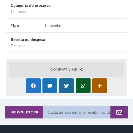
Arquivos para Download
Categoria do processo
Compras
Carta de Serviços
Tipo
Empenho
Turismo
Obras
Receita ou despesa
Despesa
Galeria de Vídeos
Conselhos Municipais
COMPARTILHAR
Projetos
Contas Públicas
Editais
Links
NEWSLETTER
Serviços Online
Telefones Úteis