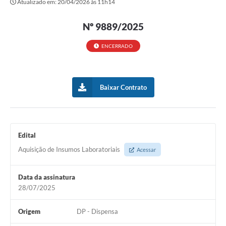
Atualizado em: 20/04/2026 às 11h14
Secretarias
Nº 9889/2025
Atos Oficiais
Legislação
ENCERRADO
Transparência
Programa Famílias Fortes
Baixar Contrato
Notícias
Contratação de estagiário - estudante de Direito -
Procuradoria do Município de Valinhos
Edital
Aquisição de Insumos Laboratoriais
Acessar
Vagas de emprego no PAT Valinhos
Contratos
Data da assinatura
28/07/2025
Galeria de Fotos
Audiências Públicas
Origem
DP - Dispensa