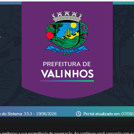
,
o do Sistema:
3.5.3 - 19/06/2026
Portal atualizado em:
07/08/
ara melhorar a sua experiência de navegação. Ao continuar você concorda com a
Copyright Instar - 2006-2026. Todos os direitos reservados -
Instar Tecnolo