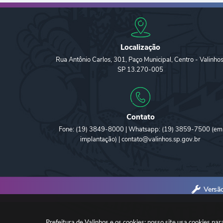
Localização
Rua Antônio Carlos, 301, Paço Municipal, Centro - Valinhos
SP 13.270-005
Contato
Fone: (19) 3849-8000 | Whatsapp: (19) 3859-7500 (em
implantação) | contato@valinhos.sp.gov.br
Versã
Prefeitura de Valinhos e os cookies: nosso site usa cookies p
© 