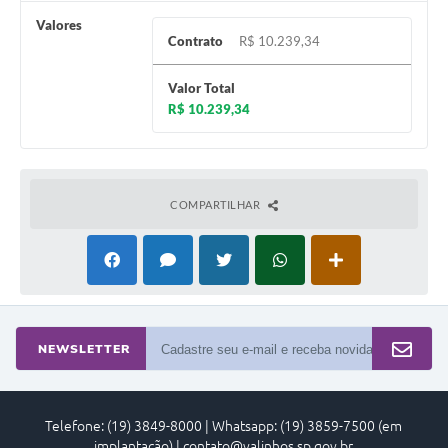
Valores
A Prefeitura
Contrato
R$ 10.239,34
Enquete
Valor Total
Jornal
R$ 10.239,34
Agenda
SIC
COMPARTILHAR
Contato
NEWSLETTER
Telefone: (19) 3849-8000 | Whatsapp: (19) 3859-7500 (em
implantação) | contato@valinhos.sp.gov.br