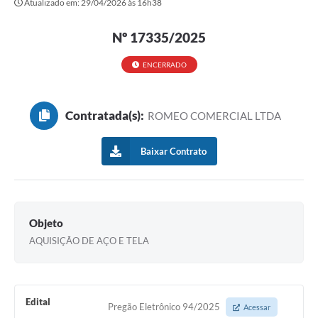
Atualizado em: 29/04/2026 às 16h38
Secretarias
Nº 17335/2025
Atos Oficiais
Legislação
ENCERRADO
Transparência
Contratada(s):
ROMEO COMERCIAL LTDA
Programa Famílias Fortes
Notícias
Baixar Contrato
Contratação de estagiário - estudante de Direito -
Procuradoria do Município de Valinhos
Vagas de emprego no PAT Valinhos
Objeto
AQUISIÇÃO DE AÇO E TELA
Contratos
Galeria de Fotos
Audiências Públicas
Edital
Pregão Eletrônico 94/2025
Acessar