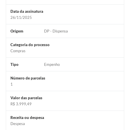
Arquivos para Download
Data da assinatura
Carta de Serviços
26/11/2025
Turismo
Origem
DP - Dispensa
Obras
Categoria do processo
Galeria de Vídeos
Compras
Conselhos Municipais
Tipo
Empenho
Projetos
Número de parcelas
Contas Públicas
1
Editais
Valor das parcelas
R$ 3.999,49
Links
Serviços Online
Receita ou despesa
Despesa
Telefones Úteis