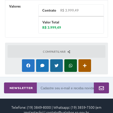
Valores
A Prefeitura
Contrato
R$ 3.999,49
Enquete
Valor Total
Jornal
R$ 3.999,49
Agenda
SIC
COMPARTILHAR
Contato
NEWSLETTER
Telefone: (19) 3849-8000 | Whatsapp: (19) 3859-7500 (em
implantação) | contato@valinhos.sp.gov.br