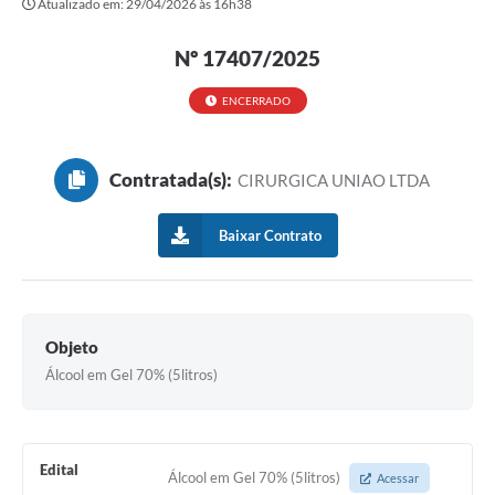
Atualizado em: 29/04/2026 às 16h38
Secretarias
Nº 17407/2025
Atos Oficiais
Legislação
ENCERRADO
Transparência
Contratada(s):
CIRURGICA UNIAO LTDA
Programa Famílias Fortes
Notícias
Baixar Contrato
Contratação de estagiário - estudante de Direito -
Procuradoria do Município de Valinhos
Vagas de emprego no PAT Valinhos
Objeto
Álcool em Gel 70% (5litros)
Contratos
Galeria de Fotos
Audiências Públicas
Edital
Álcool em Gel 70% (5litros)
Acessar