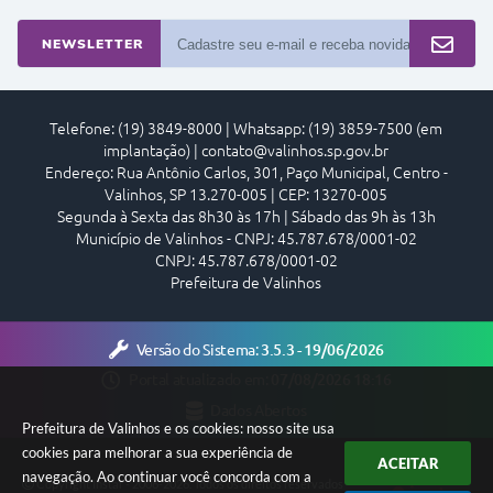
NEWSLETTER
Telefone: (19) 3849-8000 | Whatsapp: (19) 3859-7500 (em
implantação) | contato@valinhos.sp.gov.br
Endereço: Rua Antônio Carlos, 301, Paço Municipal, Centro -
Valinhos, SP 13.270-005 | CEP: 13270-005
Segunda à Sexta das 8h30 às 17h | Sábado das 9h às 13h
Município de Valinhos - CNPJ: 45.787.678/0001-02
CNPJ: 45.787.678/0001-02
Prefeitura de Valinhos
Versão do Sistema:
3.5.3 - 19/06/2026
Portal atualizado em:
07/08/2026 18:16
Dados Abertos
Prefeitura de Valinhos e os cookies: nosso site usa
cookies para melhorar a sua experiência de
ACEITAR
navegação. Ao continuar você concorda com a
Copyright Instar - 2006-2026. Todos os direitos reservados -