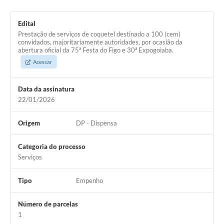
Arquivos para Download
Edital
Carta de Serviços
Prestação de serviços de coquetel destinado a 100 (cem)
convidados, majoritariamente autoridades, por ocasião da
Turismo
abertura oficial da 75ª Festa do Figo e 30ª Expogoiaba.
Acessar
Obras
Galeria de Vídeos
Data da assinatura
22/01/2026
Conselhos Municipais
Projetos
Origem
DP - Dispensa
Contas Públicas
Categoria do processo
Serviços
Editais
Links
Tipo
Empenho
Serviços Online
Número de parcelas
1
Telefones Úteis