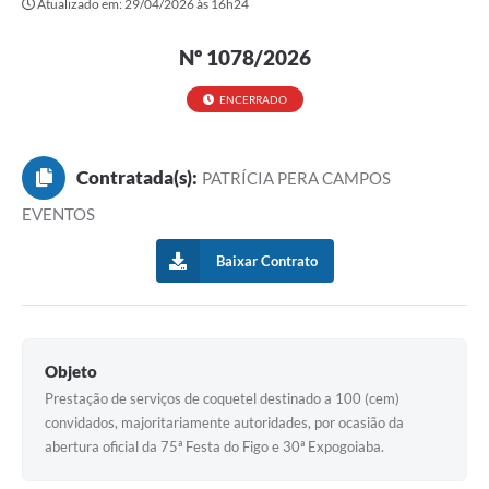
Atualizado em: 29/04/2026 às 16h24
Secretarias
Nº 1078/2026
Atos Oficiais
Legislação
ENCERRADO
Transparência
Contratada(s):
PATRÍCIA PERA CAMPOS
Programa Famílias Fortes
EVENTOS
Notícias
Baixar Contrato
Contratação de estagiário - estudante de Direito -
Procuradoria do Município de Valinhos
Vagas de emprego no PAT Valinhos
Objeto
Contratos
Prestação de serviços de coquetel destinado a 100 (cem)
Galeria de Fotos
convidados, majoritariamente autoridades, por ocasião da
abertura oficial da 75ª Festa do Figo e 30ª Expogoiaba.
Audiências Públicas