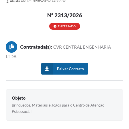
Atualizado em: 02/05/2026 às 08h02
Secretarias
Nº 2313/2026
Atos Oficiais
Legislação
ENCERRADO
Transparência
Contratada(s):
CVR CENTRAL ENGENHARIA
Programa Famílias Fortes
LTDA
Notícias
Baixar Contrato
Contratação de estagiário - estudante de Direito -
Procuradoria do Município de Valinhos
Vagas de emprego no PAT Valinhos
Objeto
Contratos
Brinquedos, Materiais e Jogos para o Centro de Atenção
Galeria de Fotos
Psicossocial
Audiências Públicas