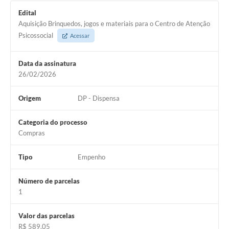
Arquivos para Download
Edital
Aquisição Brinquedos, jogos e materiais para o Centro de Atenção
Carta de Serviços
Psicossocial
Acessar
Turismo
Data da assinatura
Obras
26/02/2026
Galeria de Vídeos
Origem
DP - Dispensa
Conselhos Municipais
Categoria do processo
Projetos
Compras
Contas Públicas
Tipo
Empenho
Editais
Número de parcelas
Links
1
Serviços Online
Valor das parcelas
Telefones Úteis
R$ 589,05