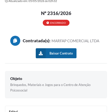
Atualizado em: 05/05/2026 às 02h32
Secretarias
Nº 2316/2026
Atos Oficiais
Legislação
ENCERRADO
Transparência
Contratada(s):
MARFAP COMERCIAL LTDA
Programa Famílias Fortes
Notícias
Baixar Contrato
Contratação de estagiário - estudante de Direito -
Procuradoria do Município de Valinhos
Vagas de emprego no PAT Valinhos
Objeto
Brinquedos, Materiais e Jogos para o Centro de Atenção
Contratos
Psicossocial
Galeria de Fotos
Audiências Públicas
Edital