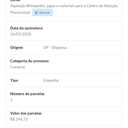
Arquivos para Download
Aquisição Brinquedos, jogos e materiais para o Centro de Atenção
Psicossocial
Acessar
Carta de Serviços
Turismo
Data da assinatura
26/03/2026
Obras
Galeria de Vídeos
Origem
DP - Dispensa
Conselhos Municipais
Categoria do processo
Compras
Projetos
Tipo
Empenho
Contas Públicas
Editais
Número de parcelas
1
Links
Valor das parcelas
Serviços Online
R$ 246,72
Telefones Úteis