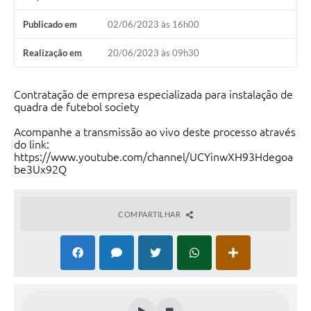
Arquivos para Download
Publicado em
02/06/2023 às 16h00
Carta de Serviços
Realização em
20/06/2023 às 09h30
Turismo
Obras
Contratação de empresa especializada para instalação de
quadra de futebol society
Galeria de Vídeos
Acompanhe a transmissão ao vivo deste processo através
Conselhos Municipais
do link:
https://www.youtube.com/channel/UCYinwXH93Hdegoa
Projetos
be3Ux92Q
Contas Públicas
COMPARTILHAR
Editais
Links
Serviços Online
Telefones Úteis