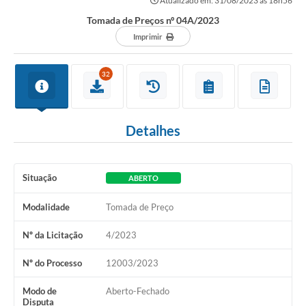
Atualizado em: 31/08/2023 às 18h56
Secretarias
Tomada de Preços nº 04A/2023
Atos Oficiais
Imprimir
Legislação
32
Transparência
Programa Famílias Fortes
Detalhes
Notícias
Contratação de estagiário - estudante de Direito -
Situação
Procuradoria do Município de Valinhos
ABERTO
Vagas de emprego no PAT Valinhos
Modalidade
Tomada de Preço
Contratos
Nº da Licitação
4/2023
Galeria de Fotos
Nº do Processo
12003/2023
Audiências Públicas
Modo de
Aberto-Fechado
Disputa