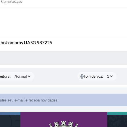
Compras.gov
v.br/compras UASG 987225
 MÍDIAS
eitura:
Tom de voz: