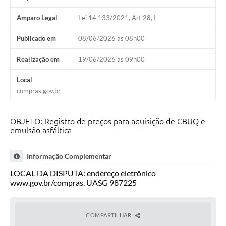
Arquivos para Download
Amparo Legal
Lei 14.133/2021, Art 28, I
Carta de Serviços
Publicado em
08/06/2026 às 08h00
Turismo
Realização em
19/06/2026 às 09h00
Obras
Local
Galeria de Vídeos
compras.gov.br
Conselhos Municipais
OBJETO: Registro de preços para aquisição de CBUQ e
Projetos
emulsão asfáltica
Contas Públicas
Informação Complementar
Editais
LOCAL DA DISPUTA: endereço eletrônico
www.gov.br/compras. UASG 987225
Links
Serviços Online
COMPARTILHAR
Telefones Úteis