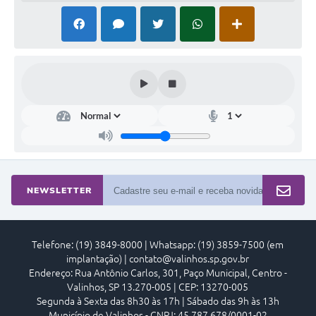
A Prefeitura
Enquete
Jornal
Agenda
SIC
Contato
NEWSLETTER
Telefone: (19) 3849-8000 | Whatsapp: (19) 3859-7500 (em
implantação) | contato@valinhos.sp.gov.br
Endereço: Rua Antônio Carlos, 301, Paço Municipal, Centro -
Valinhos, SP 13.270-005 | CEP: 13270-005
Segunda à Sexta das 8h30 às 17h | Sábado das 9h às 13h
Município de Valinhos - CNPJ: 45.787.678/0001-02