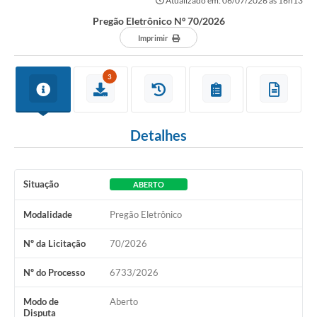
Atualizado em: 06/07/2026 às 16h13
Secretarias
Pregão Eletrônico Nº 70/2026
Atos Oficiais
Imprimir
Legislação
3
Transparência
Programa Famílias Fortes
Detalhes
Notícias
Contratação de estagiário - estudante de Direito -
Situação
Procuradoria do Município de Valinhos
ABERTO
Vagas de emprego no PAT Valinhos
Modalidade
Pregão Eletrônico
Contratos
Nº da Licitação
70/2026
Galeria de Fotos
Nº do Processo
6733/2026
Audiências Públicas
Modo de
Aberto
Disputa