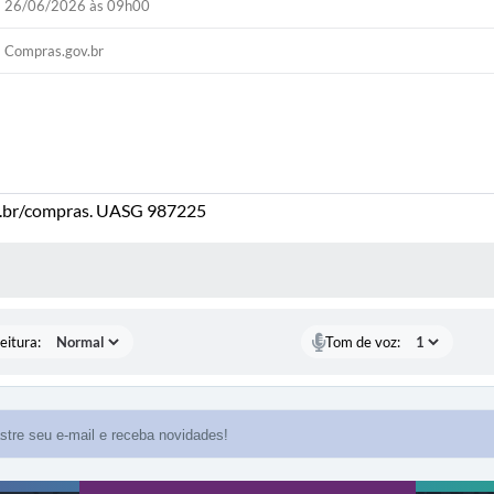
26/06/2026 às 09h00
Compras.gov.br
.br/compras. UASG 987225
 MÍDIAS
eitura:
Tom de voz: