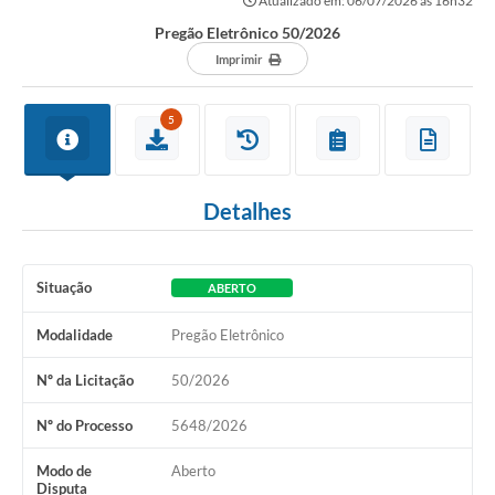
Atualizado em: 06/07/2026 às 16h32
Secretarias
Pregão Eletrônico 50/2026
Atos Oficiais
Imprimir
Legislação
5
Transparência
Programa Famílias Fortes
Detalhes
Notícias
Contratação de estagiário - estudante de Direito -
Situação
Procuradoria do Município de Valinhos
ABERTO
Vagas de emprego no PAT Valinhos
Modalidade
Pregão Eletrônico
Contratos
Nº da Licitação
50/2026
Galeria de Fotos
Nº do Processo
5648/2026
Audiências Públicas
Modo de
Aberto
Disputa