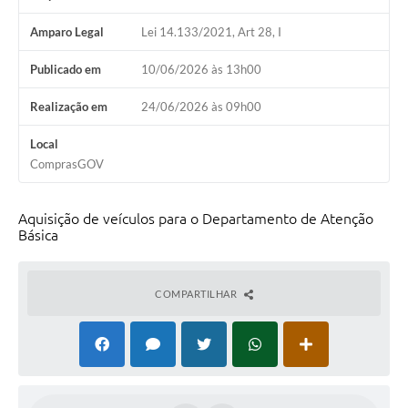
Arquivos para Download
Amparo Legal
Lei 14.133/2021, Art 28, I
Carta de Serviços
Publicado em
10/06/2026 às 13h00
Turismo
Realização em
24/06/2026 às 09h00
Obras
Local
Galeria de Vídeos
ComprasGOV
Conselhos Municipais
Aquisição de veículos para o Departamento de Atenção
Projetos
Básica
Contas Públicas
Editais
COMPARTILHAR
Links
Serviços Online
Telefones Úteis