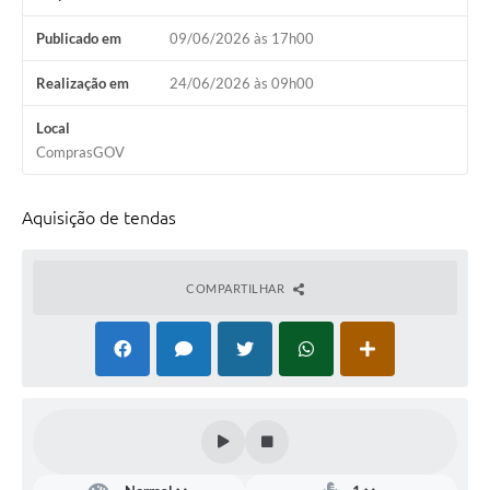
Arquivos para Download
Publicado em
09/06/2026 às 17h00
Carta de Serviços
Realização em
24/06/2026 às 09h00
Turismo
Local
Obras
ComprasGOV
Galeria de Vídeos
Aquisição de tendas
Conselhos Municipais
Projetos
COMPARTILHAR
Contas Públicas
Editais
Links
Serviços Online
Telefones Úteis