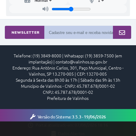
A Prefeitura
Enquete
NEWSLETTER
Jornal
Agenda
Telefone: (19) 3849-8000 | Whatsapp: (19) 3859-7500 (em
SIC
implantação) | contato@valinhos.sp.gov.br
Endereço: Rua Antônio Carlos, 301, Paço Municipal, Centro -
Contato
Valinhos, SP 13.270-005 | CEP: 13270-005
Segunda à Sexta das 8h30 às 17h | Sábado das 9h às 13h
Município de Valinhos - CNPJ: 45.787.678/0001-02
CNPJ: 45.787.678/0001-02
Prefeitura de Valinhos
Versão do Sistema:
3.5.3 - 19/06/2026
Portal atualizado em:
07/08/2026 18:16
Dados Abertos