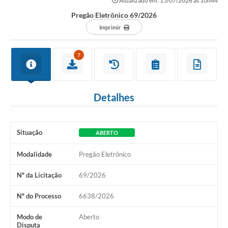
Atualizado em: 15/07/2026 às 10h44
Secretarias
Pregão Eletrônico 69/2026
Atos Oficiais
Imprimir
Legislação
7
Transparência
Programa Famílias Fortes
Detalhes
Notícias
Contratação de estagiário - estudante de Direito -
Situação
Procuradoria do Município de Valinhos
ABERTO
Vagas de emprego no PAT Valinhos
Modalidade
Pregão Eletrônico
Contratos
Nº da Licitação
69/2026
Galeria de Fotos
Nº do Processo
6638/2026
Audiências Públicas
Modo de
Aberto
Disputa