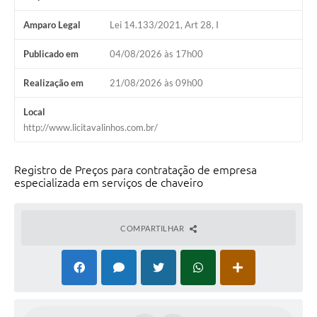
Arquivos para Download
Amparo Legal
Lei 14.133/2021, Art 28, I
Carta de Serviços
Publicado em
04/08/2026 às 17h00
Turismo
Realização em
21/08/2026 às 09h00
Obras
Local
Galeria de Vídeos
http://www.licitavalinhos.com.br/
Conselhos Municipais
Registro de Preços para contratação de empresa
Projetos
especializada em serviços de chaveiro
Contas Públicas
Editais
COMPARTILHAR
Links
Serviços Online
Telefones Úteis