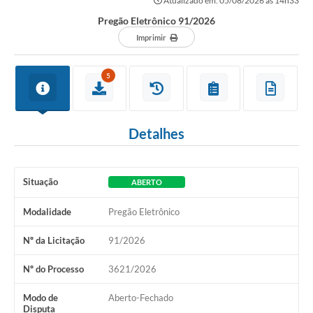
Atualizado em: 05/08/2026 às 14h33
Secretarias
Pregão Eletrônico 91/2026
Atos Oficiais
Imprimir
Legislação
5
Transparência
Programa Famílias Fortes
Detalhes
Notícias
Contratação de estagiário - estudante de Direito -
Situação
Procuradoria do Município de Valinhos
ABERTO
Vagas de emprego no PAT Valinhos
Modalidade
Pregão Eletrônico
Contratos
Nº da Licitação
91/2026
Galeria de Fotos
Nº do Processo
3621/2026
Audiências Públicas
Modo de
Aberto-Fechado
Disputa