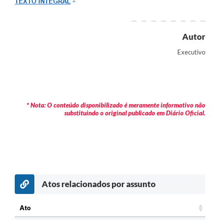
TEXTO INTEGRAL
Arquivos para Download
Carta de Serviços
Autor
Turismo
Executivo
Obras
Galeria de Vídeos
Conselhos Municipais
* Nota: O conteúdo disponibilizado é meramente informativo não
substituindo o original publicado em Diário Oficial.
Projetos
Contas Públicas
Editais
Links
Atos relacionados por assunto
Serviços Online
Ato
Telefones Úteis