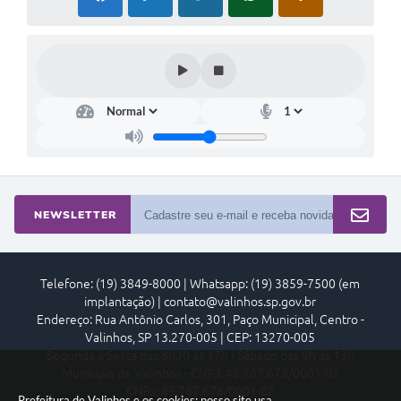
NEWSLETTER
Telefone: (19) 3849-8000 | Whatsapp: (19) 3859-7500 (em
implantação) | contato@valinhos.sp.gov.br
Endereço: Rua Antônio Carlos, 301, Paço Municipal, Centro -
Valinhos, SP 13.270-005 | CEP: 13270-005
Segunda à Sexta das 8h30 às 17h | Sábado das 9h às 13h
Município de Valinhos - CNPJ: 45.787.678/0001-02
CNPJ: 45.787.678/0001-02
Prefeitura de Valinhos e os cookies: nosso site usa