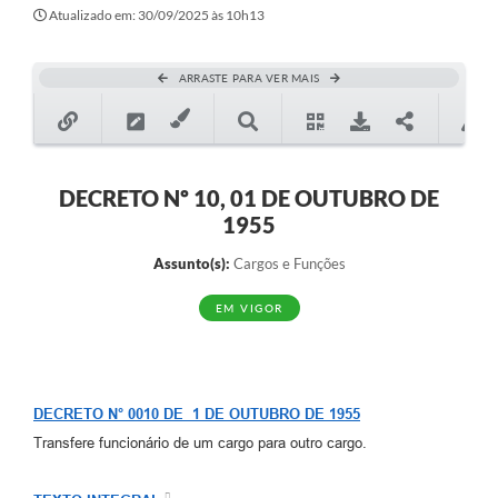
Secretarias
Atualizado em: 30/09/2025 às 10h13
Atos Oficiais
ARRASTE PARA VER MAIS
Legislação
Transparência
Programa Famílias Fortes
DECRETO Nº 10, 01 DE OUTUBRO DE
1955
Notícias
Assunto(s):
Cargos e Funções
Contratação de estagiário - estudante de Direito -
Procuradoria do Município de Valinhos
EM VIGOR
Vagas de emprego no PAT Valinhos
Contratos
DECRETO N° 0010 DE 1 DE OUTUBRO DE 1955
Galeria de Fotos
Transfere funcionário de um cargo para outro cargo.
Audiências Públicas