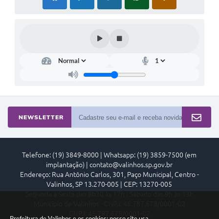
NEWSLETTER
Telefone: (19) 3849-8000 | Whatsapp: (19) 3859-7500 (em
implantação) | contato@valinhos.sp.gov.br
Endereço: Rua Antônio Carlos, 301, Paço Municipal, Centro -
Valinhos, SP 13.270-005 | CEP: 13270-005
Segunda à Sexta das 8h30 às 17h | Sábado das 9h às 13h
Município de Valinhos - CNPJ: 45.787.678/0001-02
CNPJ: 45.787.678/0001-02
Prefeitura de Valinhos e os cookies: nosso site usa