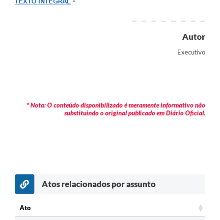
TEXTO INTEGRAL
Arquivos para Download
Carta de Serviços
Autor
Turismo
Executivo
Obras
Galeria de Vídeos
Conselhos Municipais
* Nota: O conteúdo disponibilizado é meramente informativo não
substituindo o original publicado em Diário Oficial.
Projetos
Contas Públicas
Editais
Links
Atos relacionados por assunto
Serviços Online
Ato
Telefones Úteis