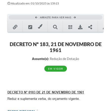
Secretarias
Atualizado em: 01/10/2025 às 15h15
Atos Oficiais
ARRASTE PARA VER MAIS
Legislação
Transparência
Programa Famílias Fortes
DECRETO Nº 183, 21 DE NOVEMBRO DE
1961
Notícias
Assunto(s):
Redução de Dotação
Contratação de estagiário - estudante de Direito -
Procuradoria do Município de Valinhos
EM VIGOR
Vagas de emprego no PAT Valinhos
Contratos
DECRETO N° 0183 DE 21 DE NOVEMBRO DE 1961
Galeria de Fotos
Reduz e suplementa verba, do orçamento vigente.
Audiências Públicas