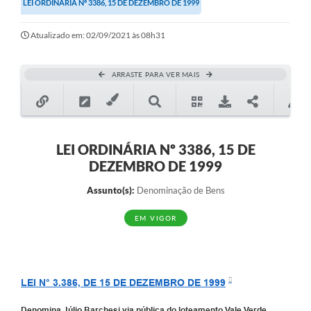
LEI ORDINÁRIA Nº 3386, 15 DE DEZEMBRO DE 1999
Secretarias
Atualizado em: 02/09/2021 às 08h31
Atos Oficiais
Legislação
ARRASTE PARA VER MAIS
Transparência
Programa Famílias Fortes
Notícias
LEI ORDINÁRIA Nº 3386, 15 DE
DEZEMBRO DE 1999
Contratação de estagiário - estudante de Direito -
Procuradoria do Município de Valinhos
Assunto(s):
Denominação de Bens
Vagas de emprego no PAT Valinhos
EM VIGOR
Contratos
Galeria de Fotos
LEI N° 3.386, DE 15 DE DEZEMBRO DE 1999
Audiências Públicas
Denomina Júlio Barchesi via pública do loteamento Vale Verde