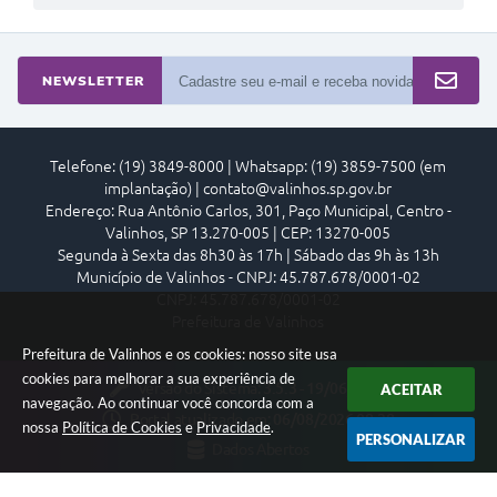
NEWSLETTER
Telefone: (19) 3849-8000 | Whatsapp: (19) 3859-7500 (em
implantação) | contato@valinhos.sp.gov.br
Endereço: Rua Antônio Carlos, 301, Paço Municipal, Centro -
Valinhos, SP 13.270-005 | CEP: 13270-005
Segunda à Sexta das 8h30 às 17h | Sábado das 9h às 13h
Município de Valinhos - CNPJ: 45.787.678/0001-02
CNPJ: 45.787.678/0001-02
Prefeitura de Valinhos
Prefeitura de Valinhos e os cookies: nosso site usa
cookies para melhorar a sua experiência de
Versão do Sistema:
3.5.3 - 19/06/2026
ACEITAR
navegação. Ao continuar você concorda com a
Portal atualizado em:
06/08/2026 08:28
nossa
Política de Cookies
e
Privacidade
.
PERSONALIZAR
Dados Abertos