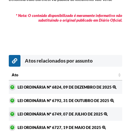
Arquivos para Download
Carta de Serviços
* Nota: O conteúdo disponibilizado é meramente informativo não
substituindo o original publicado em Diário Oficial.
Turismo
Obras
Galeria de Vídeos
Conselhos Municipais
Atos relacionados por assunto
Projetos
Ato
Contas Públicas
Ato
LEI ORDINÁRIA Nº 6824, 09 DE DEZEMBRO DE 2025
Editais
LEI ORDINÁRIA Nº 6792, 31 DE OUTUBRO DE 2025
Links
LEI ORDINÁRIA Nº 6749, 07 DE JULHO DE 2025
Serviços Online
LEI ORDINÁRIA Nº 6727, 19 DE MAIO DE 2025
Telefones Úteis