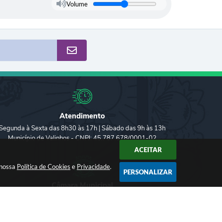
Volume
Atendimento
Segunda à Sexta das 8h30 às 17h | Sábado das 9h às 13h
Município de Valinhos - CNPJ: 45.787.678/0001-02
ACEITAR
 nossa
Política de Cookies
e
Privacidade
.
PERSONALIZAR
Câmara Municipal
Clique
aqui
para acessar