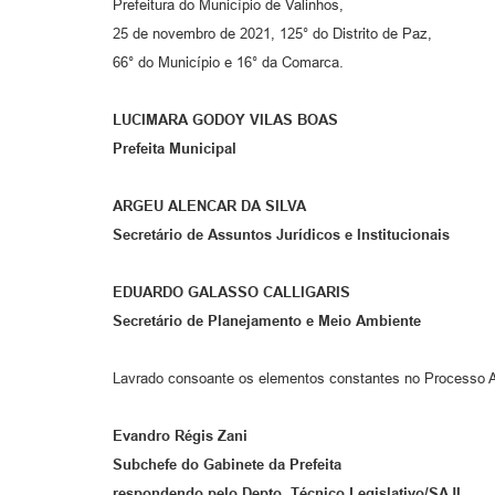
Prefeitura do Município de Valinhos,
25 de novembro de 2021, 125° do Distrito de Paz,
66° do Município e 16° da Comarca.
LUCIMARA GODOY VILAS BOAS
Prefeita Municipal
ARGEU ALENCAR DA SILVA
Secretário de Assuntos Jurídicos e Institucionais
EDUARDO GALASSO CALLIGARIS
Secretário de Planejamento e Meio Ambiente
Lavrado consoante os elementos constantes no Processo A
Evandro Régis Zani
Subchefe do Gabinete da Prefeita
respondendo pelo Depto. Técnico-Legislativo/SAJI