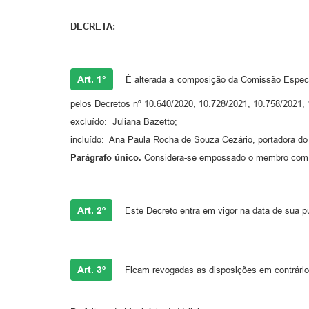
DECRETA:
Art. 1°
É alterada a composição da Comissão Especial
pelos Decretos nº 10.640/2020, 10.728/2021, 10.758/2021,
excluído: Juliana Bazetto;
incluído: Ana Paula Rocha de Souza Cezário, portadora do 
Parágrafo único.
Considera-se empossado o membro com o 
Art. 2º
Este Decreto entra em vigor na data de sua pu
Art. 3º
Ficam revogadas as disposições em contrário