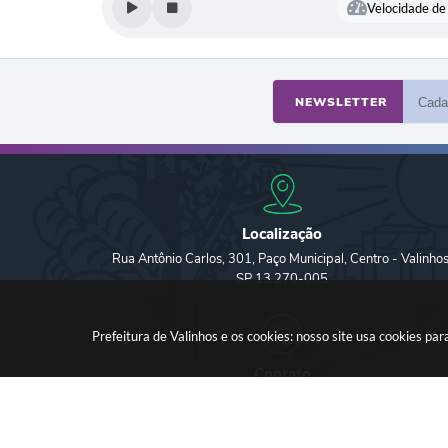
Velocidade de 
NEWSLETTER
Localização
Rua Antônio Carlos, 301, Paço Municipal, Centro - Valinhos
SP 13.270-005
Prefeitura de Valinhos e os cookies: nosso site usa cookies p
Contato
Fone: (19) 3849-8000 | Whatsapp: (19) 3859-7500 (em
implantação) | contato@valinhos.sp.gov.br