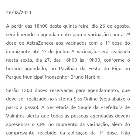
Arquivos para Download
26/08/2021
Carta de Serviços
A partir das 18h00 desta quinta-feira, dia 26 de agosto,
Turismo
será liberado o agendamento para a vacinação com a 2ª
Obras
dose de AstraZeneca aos vacinados com a 1ª dose do
Galeria de Vídeos
imunizante até 1º de junho. A vacinação será realizada
nesta sexta, dia 27, das 16h00 às 19h30, conforme o
Conselhos Municipais
horário agendado, no Pavilhão da Festa do Figo no
Projetos
Parque Municipal Monsenhor Bruno Nardini.
Contas Públicas
Serão 1200 doses reservadas para agendamento, que
Editais
deve ser realizado no sistema Siss Online (veja abaixo o
passo a passo). A Secretaria de Saúde da Prefeitura de
Links
Valinhos alerta que todas as pessoas agendadas devem
Serviços Online
apresentar o CPF no momento da vacinação, além do
comprovante recebido da aplicação da 1ª dose. Não
Telefones Úteis