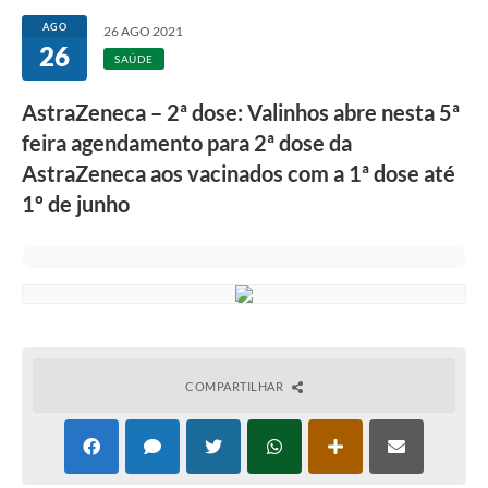
Secretarias
AGO
26 AGO 2021
26
Atos Oficiais
SAÚDE
Legislação
AstraZeneca – 2ª dose: Valinhos abre nesta 5ª
feira agendamento para 2ª dose da
Transparência
AstraZeneca aos vacinados com a 1ª dose até
Programa Famílias Fortes
1º de junho
Notícias
Contratação de estagiário - estudante de Direito -
Procuradoria do Município de Valinhos
Vagas de emprego no PAT Valinhos
Contratos
COMPARTILHAR
Galeria de Fotos
Audiências Públicas