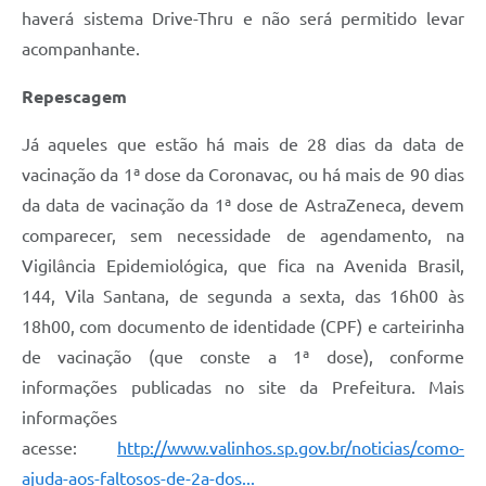
haverá sistema Drive-Thru e não será permitido levar
A Prefeitura
acompanhante.
Enquete
Repescagem
Jornal
Já aqueles que estão há mais de 28 dias da data de
Agenda
vacinação da 1ª dose da Coronavac, ou há mais de 90 dias
SIC
da data de vacinação da 1ª dose de AstraZeneca, devem
comparecer, sem necessidade de agendamento, na
Contato
Vigilância Epidemiológica, que fica na Avenida Brasil,
144, Vila Santana, de segunda a sexta, das 16h00 às
18h00, com documento de identidade (CPF) e carteirinha
de vacinação (que conste a 1ª dose), conforme
informações publicadas no site da Prefeitura. Mais
informações
acesse:
http://www.valinhos.sp.gov.br/noticias/como-
ajuda-aos-faltosos-de-2a-dos...