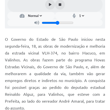
Arquivos para Download
Carta de Serviços
Turismo
Obras
O Governo do Estado de São Paulo iniciou nesta
Galeria de Vídeos
segunda-feira, 18, as obras de modernização e melhoria
Conselhos Municipais
da estrada vicinal VLH-374, no bairro Macuco, em
Projetos
Valinhos. As obras fazem parte do programa Novas
Estradas Vicinais, do Governo de São Paulo, e, além de
Contas Públicas
melhorarem a qualidade da via, também vão gerar
Editais
empregos diretos e indiretos no município. A conquista
foi possível graças ao pedido do deputado estadual
Links
Reinaldo Alguz, para Valinhos, que esteve com a
Serviços Online
Prefeita, ao lado do vereador André Amaral, para tratar
Telefones Úteis
do assunto.