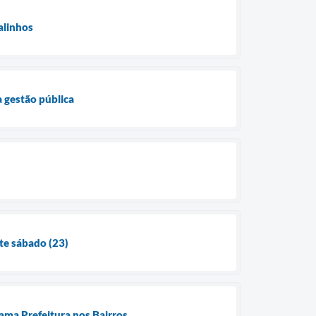
alinhos
 gestão pública
e sábado (23)
rama Prefeitura nos Bairros