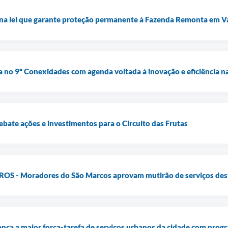
ona lei que garante proteção permanente à Fazenda Remonta em V
 no 9º Conexidades com agenda voltada à inovação e eficiência na
ebate ações e investimentos para o Circuito das Frutas
S - Moradores do São Marcos aprovam mutirão de serviços dest
lança a maior força-tarefa de serviços urbanos da cidade com prog