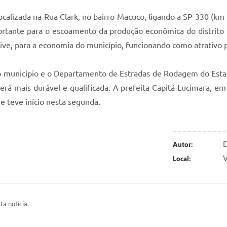
ocalizada na Rua Clark, no bairro Macuco, ligando a SP 330 (km 82
ortante para o escoamento da produção econômica do distrito i
usive, para a economia do município, funcionando como atrativo 
 município e o Departamento de Estradas de Rodagem do Estad
á mais durável e qualificada. A prefeita Capitã Lucimara, em 
e teve início nesta segunda.
D
Autor:
V
Local:
ta notícia.