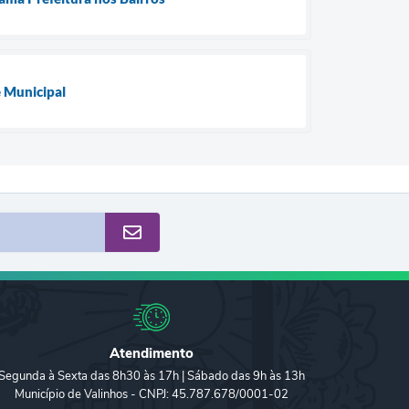
e Municipal
Atendimento
Segunda à Sexta das 8h30 às 17h | Sábado das 9h às 13h
Município de Valinhos - CNPJ: 45.787.678/0001-02