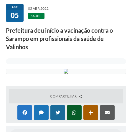
Secretarias
ABR
05 ABR 2022
05
Atos Oficiais
SAÚDE
Legislação
Prefeitura deu início a vacinação contra o
Sarampo em profissionais da saúde de
Transparência
Valinhos
Programa Famílias Fortes
Notícias
Contratação de estagiário - estudante de Direito -
Procuradoria do Município de Valinhos
Vagas de emprego no PAT Valinhos
COMPARTILHAR
Contratos
Galeria de Fotos
Audiências Públicas