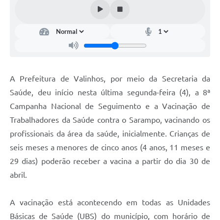
Arquivos para Download
Carta de Serviços
Turismo
Obras
A Prefeitura de Valinhos, por meio da Secretaria da
Galeria de Vídeos
Saúde, deu início nesta última segunda-feira (4), a 8ª
Conselhos Municipais
Campanha Nacional de Seguimento e a Vacinação de
Projetos
Trabalhadores da Saúde contra o Sarampo, vacinando os
profissionais da área da saúde, inicialmente. Crianças de
Contas Públicas
seis meses a menores de cinco anos (4 anos, 11 meses e
Editais
29 dias) poderão receber a vacina a partir do dia 30 de
abril.
Links
Serviços Online
A vacinação está acontecendo em todas as Unidades
Telefones Úteis
Básicas de Saúde (UBS) do município, com horário de