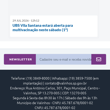
29 JUL 2026 - 12h12
UBS Vila Santana estará aberta para
multivacinação neste sábado (1º)
NEWSLETTER
Telefone: (19) 3849-8000 | Whatsapp: (19) 3859-7500 (em
implantação) | contato@valinhos.sp.gov.br
Endereço: Rua Antônio Carlos, 301, Paço Municipal, Centro -
Valinhos, SP 13.270-005 | CEP: 13270-005
Segunda à Sexta das 8h30 às 17h | Sábado das 9h às 13h
Município de Valinhos - CNPJ: 45.787.678/0001-02
CNPJ: 45.787.678/0001-02