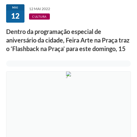
Secretarias
MAI
12 MAI 2022
12
Atos Oficiais
CULTURA
Legislação
Dentro da programação especial de
aniversário da cidade, Feira Arte na Praça traz
Transparência
o ‘Flashback na Praça’ para este domingo, 15
Programa Famílias Fortes
Notícias
Contratação de estagiário - estudante de Direito -
Procuradoria do Município de Valinhos
Vagas de emprego no PAT Valinhos
Contratos
Galeria de Fotos
Audiências Públicas