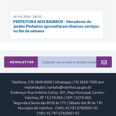
20 JUL 2026 - 14h10
PREFEITURA NOS BAIRROS - Moradores do
Jardim Pinheiros aproveitaram diversos serviços
no fim de semana
NEWSLETTER
Telefone: (19) 3849-8000 | Whatsapp: (19) 3859-7500 (em
implantação) | contato@valinhos.sp.gov.br
Endereço: Rua Antônio Carlos, 301, Paço Municipal, Centro -
Valinhos, SP 13.270-005 | CEP: 13270-005
Segunda à Sexta das 8h30 às 17h | Sábado das 9h às 13h
Município de Valinhos - CNPJ: 45.787.678/0001-02
CNPJ: 45.787.678/0001-02