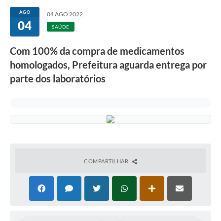
Secretarias
AGO
04 AGO 2022
04
Atos Oficiais
SAÚDE
Legislação
Com 100% da compra de medicamentos
homologados, Prefeitura aguarda entrega por
Transparência
parte dos laboratórios
Programa Famílias Fortes
Notícias
Contratação de estagiário - estudante de Direito -
Procuradoria do Município de Valinhos
Vagas de emprego no PAT Valinhos
COMPARTILHAR
Contratos
Galeria de Fotos
Audiências Públicas