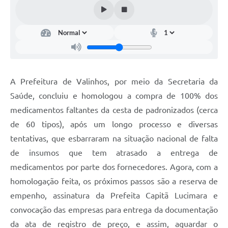
Arquivos para Download
Carta de Serviços
Turismo
Obras
A Prefeitura de Valinhos, por meio da Secretaria da
Galeria de Vídeos
Saúde, concluiu e homologou a compra de 100% dos
Conselhos Municipais
medicamentos faltantes da cesta de padronizados (cerca
Projetos
de 60 tipos), após um longo processo e diversas
tentativas, que esbarraram na situação nacional de falta
Contas Públicas
de insumos que tem atrasado a entrega de
Editais
medicamentos por parte dos fornecedores. Agora, com a
homologação feita, os próximos passos são a reserva de
Links
empenho, assinatura da Prefeita Capitã Lucimara e
Serviços Online
convocação das empresas para entrega da documentação
Telefones Úteis
da ata de registro de preço, e assim, aguardar o