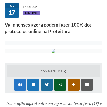
Secretarias
JUL
17 JUL 2023
17
Atos Oficiais
GOVERNO
Legislação
Valinhenses agora podem fazer 100% dos
protocolos online na Prefeitura
Transparência
Programa Famílias Fortes
Notícias
Contratação de estagiário - estudante de Direito -
Procuradoria do Município de Valinhos
COMPARTILHAR
Vagas de emprego no PAT Valinhos
Contratos
Galeria de Fotos
Audiências Públicas
Tramitação digital entra em vigor nesta terça-feira (18) e