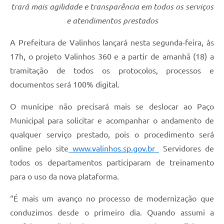
Arquivos para Download
trará mais agilidade e transparência em todos os serviços
e atendimentos prestados
Carta de Serviços
A Prefeitura de Valinhos lançará nesta segunda-feira, às
Turismo
17h, o projeto Valinhos 360 e a partir de amanhã (18) a
Obras
tramitação de todos os protocolos, processos e
Galeria de Vídeos
documentos será 100% digital.
Conselhos Municipais
O munícipe não precisará mais se deslocar ao Paço
Municipal para solicitar e acompanhar o andamento de
Projetos
qualquer serviço prestado, pois o procedimento será
Contas Públicas
online pelo site
www.valinhos.sp.gov
.br
Servidores de
Editais
todos os departamentos participaram de treinamento
para o uso da nova plataforma.
Links
“É mais um avanço no processo de modernização que
Serviços Online
conduzimos desde o primeiro dia. Quando assumi a
Telefones Úteis