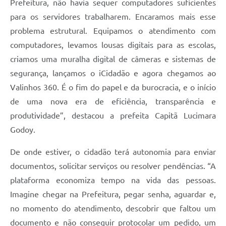
Prefeitura, não havia sequer computadores suficientes
A Prefeitura
para os servidores trabalharem. Encaramos mais esse
problema estrutural. Equipamos o atendimento com
Enquete
computadores, levamos lousas digitais para as escolas,
Jornal
criamos uma muralha digital de câmeras e sistemas de
segurança, lançamos o iCidadão e agora chegamos ao
Agenda
Valinhos 360. É o fim do papel e da burocracia, e o início
SIC
de uma nova era de eficiência, transparência e
Contato
produtividade”, destacou a prefeita Capitã Lucimara
Godoy.
De onde estiver, o cidadão terá autonomia para enviar
documentos, solicitar serviços ou resolver pendências. “A
plataforma economiza tempo na vida das pessoas.
Imagine chegar na Prefeitura, pegar senha, aguardar e,
no momento do atendimento, descobrir que faltou um
documento e não conseguir protocolar um pedido, um